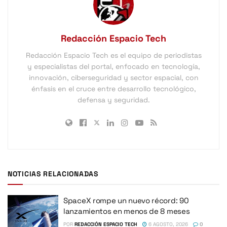
Redacción Espacio Tech
Redacción Espacio Tech es el equipo de periodistas
y especialistas del portal, enfocado en tecnología,
innovación, ciberseguridad y sector espacial, con
énfasis en el cruce entre desarrollo tecnológico,
defensa y seguridad.
NOTICIAS RELACIONADAS
SpaceX rompe un nuevo récord: 90
lanzamientos en menos de 8 meses
POR
REDACCIÓN ESPACIO TECH
6 AGOSTO, 2026
0