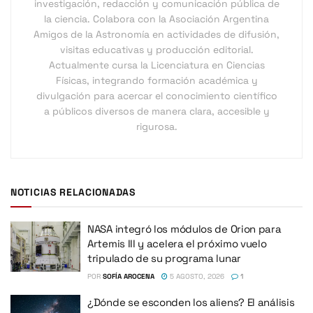
investigación, redacción y comunicación pública de
la ciencia. Colabora con la Asociación Argentina
Amigos de la Astronomía en actividades de difusión,
visitas educativas y producción editorial.
Actualmente cursa la Licenciatura en Ciencias
Físicas, integrando formación académica y
divulgación para acercar el conocimiento científico
a públicos diversos de manera clara, accesible y
rigurosa.
NOTICIAS RELACIONADAS
NASA integró los módulos de Orion para
Artemis III y acelera el próximo vuelo
tripulado de su programa lunar
POR
SOFÍA AROCENA
5 AGOSTO, 2026
1
¿Dónde se esconden los aliens? El análisis