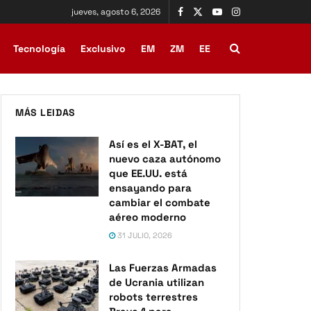
jueves, agosto 6, 2026
Tecnología
Exclusivo
EM
ZM
EE
MÁS LEIDAS
Así es el X-BAT, el
nuevo caza autónomo
que EE.UU. está
ensayando para
cambiar el combate
aéreo moderno
31 JULIO, 2026
Las Fuerzas Armadas
de Ucrania utilizan
robots terrestres