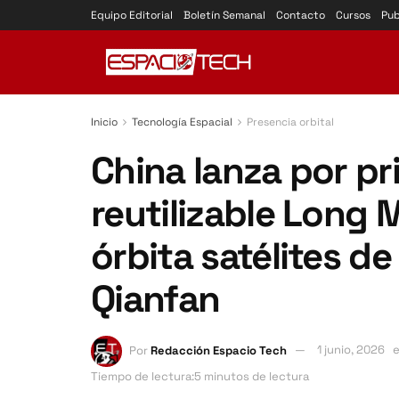
Equipo Editorial
Boletín Semanal
Contacto
Cursos
Pub
Inicio
Tecnología Espacial
Presencia orbital
China lanza por pr
reutilizable Long 
órbita satélites de
Qianfan
Por
Redacción Espacio Tech
1 junio, 2026
Tiempo de lectura:5 minutos de lectura