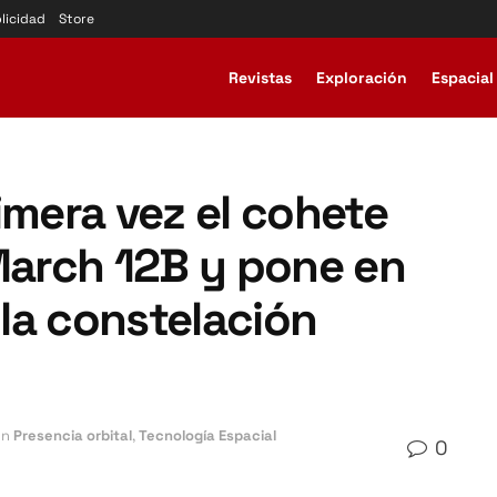
licidad
Store
Revistas
Exploración
Espacial
imera vez el cohete
March 12B y pone en
 la constelación
en
Presencia orbital
,
Tecnología Espacial
0