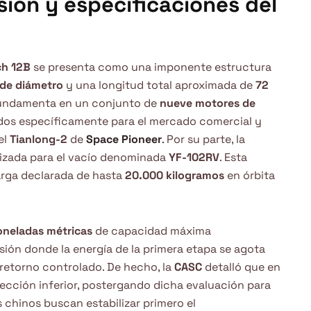
sión y especificaciones del
ch 12B
se presenta como una imponente estructura
 de diámetro
y una longitud total aproximada de
72
 fundamenta en un conjunto de
nueve motores de
ados específicamente para el mercado comercial y
el
Tianlong-2
de
Space Pioneer
.
Por su parte, la
izada para el vacío denominada
YF-102RV
. Esta
arga declarada de hasta
20.000 kilogramos
en órbita
oneladas métricas
de capacidad máxima
ión donde la energía de la primera etapa se agota
 retorno controlado. De hecho, la
CASC
detalló que en
sección inferior, postergando dicha evaluación para
 chinos buscan estabilizar primero el