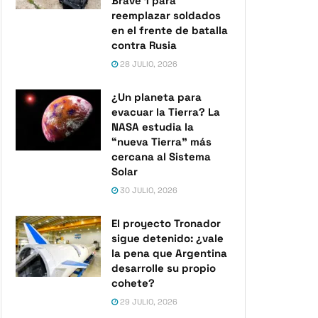
Brave 1 para
reemplazar soldados
en el frente de batalla
contra Rusia
28 JULIO, 2026
¿Un planeta para
evacuar la Tierra? La
NASA estudia la
“nueva Tierra” más
cercana al Sistema
Solar
30 JULIO, 2026
El proyecto Tronador
sigue detenido: ¿vale
la pena que Argentina
desarrolle su propio
cohete?
29 JULIO, 2026