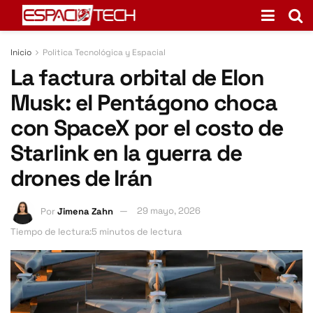
Inicio
Politica Tecnológica y Espacial
La factura orbital de Elon
Musk: el Pentágono choca
con SpaceX por el costo de
Starlink en la guerra de
drones de Irán
Por
Jimena Zahn
29 mayo, 2026
Tiempo de lectura:5 minutos de lectura