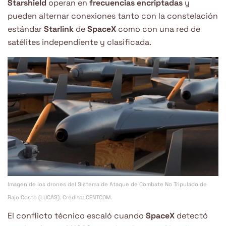
Starshield
operan en
frecuencias encriptadas
y
pueden alternar conexiones tanto con la constelación
estándar
Starlink
de
SpaceX
como con una red de
satélites independiente y clasificada.
Imagen de los drones del Sistema de Ataque de Combate No Tripulado de
Bajo Costo (LUCAS). Crédito: CENTCOM.
El conflicto técnico escaló cuando
SpaceX
detectó