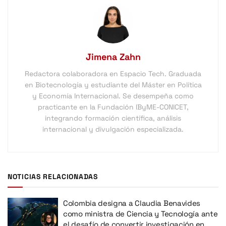
Jimena Zahn
Redactora colaboradora en Espacio Tech. Graduada
en Biotecnología y estudiante del Máster en Política
y Economía Internacional. Se desempeña como
practicante en la Fundación IByME-CONICET,
integrando formación científica, análisis
internacional y divulgación especializada.
NOTICIAS RELACIONADAS
Colombia designa a Claudia Benavides
como ministra de Ciencia y Tecnología ante
el desafío de convertir investigación en