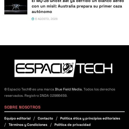
El MQ-28 Ghost Bat ya derribó un blanco aéreo
con un misil: Australia prepara su primer caza
autónomo
6 AGOSTO, 2026
© Espacio Tech© es una marca
Blue Field Media
. Todos los derechos
reservados. Registro DNDA 02986459.
SOBRE NOSOTROS
Equipo editorial
Contacto
Política ética y principios editoriales
Términos y Condiciones
Política de privacidad