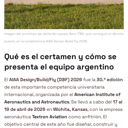
Imagen del prototipo ala delta del equipo Aero ITBA, que consiguió el décimo
puesto en la competencia AIAA Design Build Fly 2026.
Qué es el certamen y cómo se
presenta el equipo argentino
El
AIAA Design/Build/Fly (DBF) 2026
fue la
30.ª edición
de esta importante competencia universitaria
internacional, organizada por el
American Institute of
Aeronautics and Astronautics
. Se llevó a cabo del
17 al
19 de abril de 2026
en
Wichita, Kansas
, con la empresa
aeronáutica
Textron Aviation
como anfitrión. El
objetivo central de este año fue diseñar, construir y