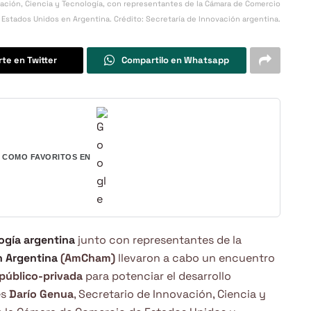
vación, Ciencia y Tecnología, con representantes de la Cámara de Comercio
 Estados Unidos en Argentina. Crédito: Secretaría de Innovación argentina.
te en Twitter
Compartilo en Whatsapp
COMO FAVORITOS EN
ogía argentina
junto con representantes de la
n Argentina
(AmCham)
llevaron a cabo un encuentro
público-privada
para potenciar el desarrollo
es
Darío Genua
, Secretario de Innovación, Ciencia y