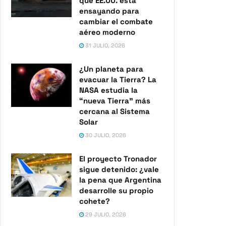
que EE.UU. está
ensayando para
cambiar el combate
aéreo moderno
31 JULIO, 2026
¿Un planeta para
evacuar la Tierra? La
NASA estudia la
“nueva Tierra” más
cercana al Sistema
Solar
30 JULIO, 2026
El proyecto Tronador
sigue detenido: ¿vale
la pena que Argentina
desarrolle su propio
cohete?
29 JULIO, 2026