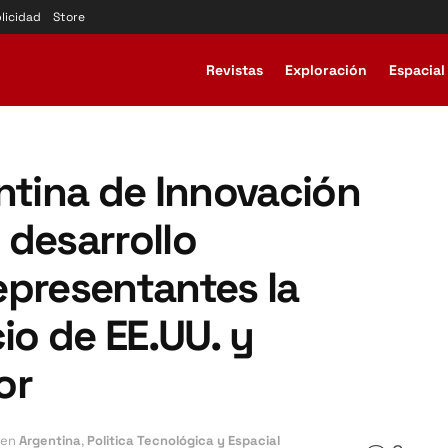
licidad
Store
Revistas
Exploración
Espacial
ntina de Innovación
 desarrollo
epresentantes la
o de EE.UU. y
or
en
Argentina
,
Politica Tecnológica y Espacial