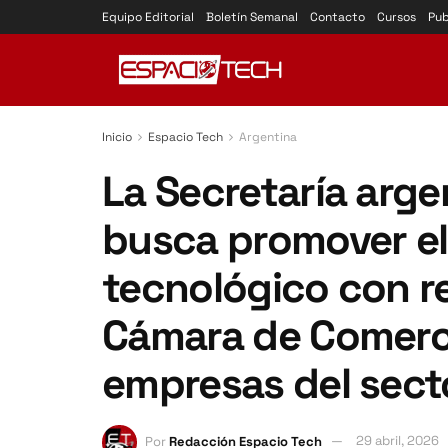
Equipo Editorial
Boletín Semanal
Contacto
Cursos
Pub
Inicio
Espacio Tech
Argentina
La Secretaría arge
busca promover el
tecnológico con r
Cámara de Comerci
empresas del sect
Por
Redacción Espacio Tech
29 abril, 2026