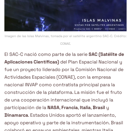
Imagen de las Islas Malvinas, tomada por el satélite argentino SAC-C. Crédito:
CONAE.
El SAC-C nació como parte de la serie
SAC (Satélite de
Aplicaciones Científicas)
del Plan Espacial Nacional y
fue un proyecto liderado por la Comisión Nacional de
Actividades Espaciales (CONAE), con la empresa
nacional INVAP como contratista principal para la
construcción de la plataforma. La misión fue el fruto
de una cooperación internacional que incluyó la
participación de la
NASA
,
Francia
,
Italia
,
Brasil
y
Dinamarca
. Estados Unidos aportó el lanzamiento,
apoyo operativo y parte de la instrumentación. Brasil
colaboró en ensayos ambientales, mientras Italia