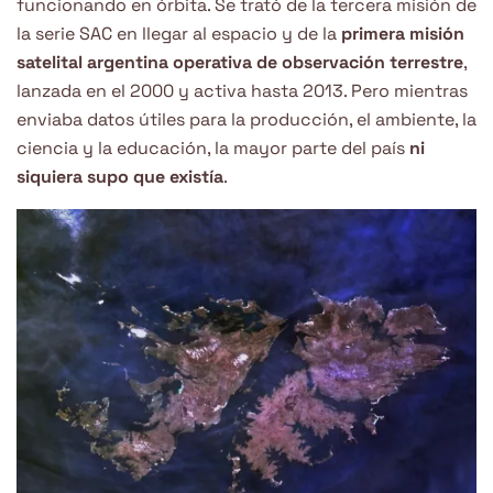
funcionando en órbita. Se trató de la tercera misión de
la serie SAC en llegar al espacio y de la
primera misión
satelital argentina operativa de observación terrestre
,
lanzada en el 2000 y activa hasta 2013. Pero mientras
enviaba datos útiles para la producción, el ambiente, la
ciencia y la educación, la mayor parte del país
ni
siquiera supo que existía
.