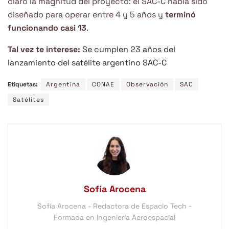
claro la magnitud del proyecto: el SAC-C había sido
diseñado para operar entre 4 y 5 años y
terminó
funcionando casi 13
.
Tal vez te interese:
Se cumplen 23 años del
lanzamiento del satélite argentino SAC-C
Etiquetas:
Argentina
CONAE
Observación
SAC
Satélites
Sofía Arocena
Sofía Arocena - Redactora de Espacio Tech -
Formada en Ingeniería Aeroespacial