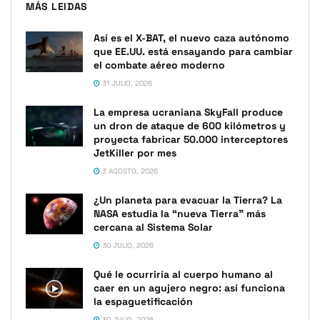
MÁS LEIDAS
Así es el X-BAT, el nuevo caza autónomo
que EE.UU. está ensayando para cambiar
el combate aéreo moderno
31 JULIO, 2026
La empresa ucraniana SkyFall produce
un dron de ataque de 600 kilómetros y
proyecta fabricar 50.000 interceptores
JetKiller por mes
3 AGOSTO, 2026
¿Un planeta para evacuar la Tierra? La
NASA estudia la “nueva Tierra” más
cercana al Sistema Solar
30 JULIO, 2026
Qué le ocurriría al cuerpo humano al
caer en un agujero negro: así funciona
la espaguetificación
30 JULIO, 2026