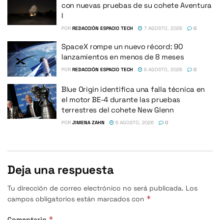
con nuevas pruebas de su cohete Aventura
I
POR
REDACCIÓN ESPACIO TECH
7 AGOSTO, 2026
0
SpaceX rompe un nuevo récord: 90
lanzamientos en menos de 8 meses
POR
REDACCIÓN ESPACIO TECH
6 AGOSTO, 2026
0
Blue Origin identifica una falla técnica en
el motor BE-4 durante las pruebas
terrestres del cohete New Glenn
POR
JIMENA ZAHN
6 AGOSTO, 2026
0
Deja una respuesta
Tu dirección de correo electrónico no será publicada.
Los
*
campos obligatorios están marcados con
*
Comentario