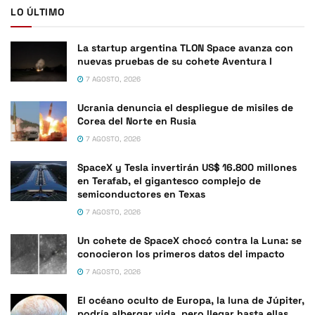
LO ÚLTIMO
La startup argentina TLON Space avanza con
nuevas pruebas de su cohete Aventura I
7 AGOSTO, 2026
Ucrania denuncia el despliegue de misiles de
Corea del Norte en Rusia
7 AGOSTO, 2026
SpaceX y Tesla invertirán US$ 16.800 millones
en Terafab, el gigantesco complejo de
semiconductores en Texas
7 AGOSTO, 2026
Un cohete de SpaceX chocó contra la Luna: se
conocieron los primeros datos del impacto
7 AGOSTO, 2026
El océano oculto de Europa, la luna de Júpiter,
podría albergar vida, pero llegar hasta ellas