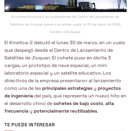
El cohete Kinetica-2 en la plataforma del Centro de Lanzamiento de
Satélites de Jiuquan previo a su primer vuelo, el 30 de marzo de 2026.
Crédito: CAS Space.
El Kinetica-2 debutó el lunes 30 de marzo, en un vuelo
que despegó desde el Centro de Lanzamiento de
Satélites de Jiuquan. El cohete puso en óbrita 3
cargas, un prototipo de nave espacial, un mini
laboratorio espacial y un satélite educativo. Los
directivos de la empresa presentaron al lanzamiento
como una de las
principales estrategias
y
proyectos
de ingeniería
del país, que representa un nuevo hito en
el desarrollo chino de
cohetes de bajo costo
,
alta
frecuencia
y
potencialmente reutilizables
.
TE PUEDE INTERESAR