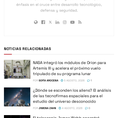
énfasis en el cruce entre desarrollo tecnológico,
defensa y seguridad.
NOTICIAS RELACIONADAS
NASA integró los módulos de Orion para
Artemis III y acelera el próximo vuelo
tripulado de su programa lunar
POR
SOFÍA AROCENA
5 AGOSTO, 2026
1
¿Dónde se esconden los aliens? El análisis
de las tecnofirmas espaciales para el
estudio del universo desconocido
POR
JIMENA ZAHN
4 AGOSTO, 2026
0
El telescopio James Webb encontró