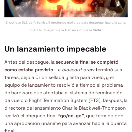
El cohete SLS de Artemisa II enciende motores para despegar hacia la Luna.
Crédito: Imagen de la transmisión de la NASA.
Un lanzamiento impecable
Antes del despegue, la
secuencia final se completó
como estaba previsto
. La
closeout crew
terminó sus
tareas, dejó a Orión sellada y lista para vuelo, y el
equipo de lanzamiento resolvió a tiempo el problema
de hardware que afectaba al sistema de terminación
de vuelo o Flight Termination System (FTS). Después, la
directora de lanzamiento Charlie Blackwell-Thompson
realizó el chequeo final
“go/no-go”
, que terminó con
una aprobación unánime para avanzar hacia la cuenta
final.