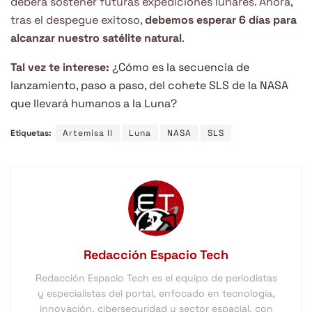
deberá sostener futuras expediciones lunares. Ahora,
tras el despegue exitoso,
debemos esperar 6 días para
alcanzar nuestro satélite natural
.
Tal vez te interese:
¿Cómo es la secuencia de
lanzamiento, paso a paso, del cohete SLS de la NASA
que llevará humanos a la Luna?
Etiquetas:
Artemisa II
Luna
NASA
SLS
Redacción Espacio Tech
Redacción Espacio Tech es el equipo de periodistas
y especialistas del portal, enfocado en tecnología,
innovación, ciberseguridad y sector espacial, con