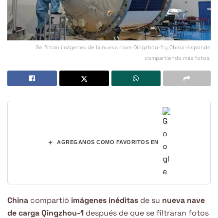
Se filtran imágenes de la nueva nave Qingzhou-1 y China responde
compartiendo más fotos.
+
AGREGANOS COMO FAVORITOS EN
China
compartió
imágenes inéditas
de su
nueva nave
de carga Qingzhou-1
después de que se filtraran fotos