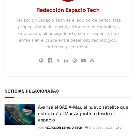
Redacción Espacio Tech
Redacción Espacio Tech es el equipo de periodistas
y especialistas del portal, enfocado en tecnología,
innovación, ciberseguridad y sector espacial, con
énfasis en el cruce entre desarrollo tecnológico,
defensa y seguridad.
NOTICIAS RELACIONADAS
Avanza el SABIA-Mar, el nuevo satélite que
estudiará el Mar Argentino desde el
espacio
POR
REDACCIÓN ESPACIO TECH
6 AGOSTO, 2026
0