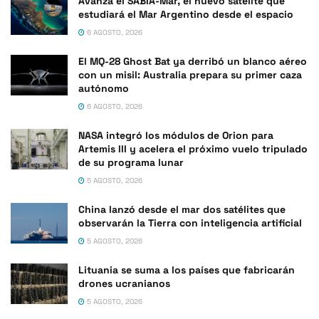
Avanza el SABIA-Mar, el nuevo satélite que
estudiará el Mar Argentino desde el espacio
6 AGOSTO, 2026
El MQ-28 Ghost Bat ya derribó un blanco aéreo
con un misil: Australia prepara su primer caza
autónomo
6 AGOSTO, 2026
NASA integró los módulos de Orion para
Artemis III y acelera el próximo vuelo tripulado
de su programa lunar
5 AGOSTO, 2026
China lanzó desde el mar dos satélites que
observarán la Tierra con inteligencia artificial
5 AGOSTO, 2026
Lituania se suma a los países que fabricarán
drones ucranianos
5 AGOSTO, 2026