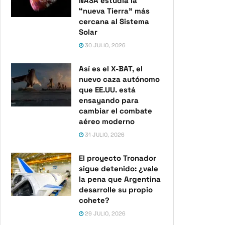
NASA estudia la
“nueva Tierra” más
cercana al Sistema
Solar
30 JULIO, 2026
Así es el X-BAT, el
nuevo caza autónomo
que EE.UU. está
ensayando para
cambiar el combate
aéreo moderno
31 JULIO, 2026
El proyecto Tronador
sigue detenido: ¿vale
la pena que Argentina
desarrolle su propio
cohete?
29 JULIO, 2026