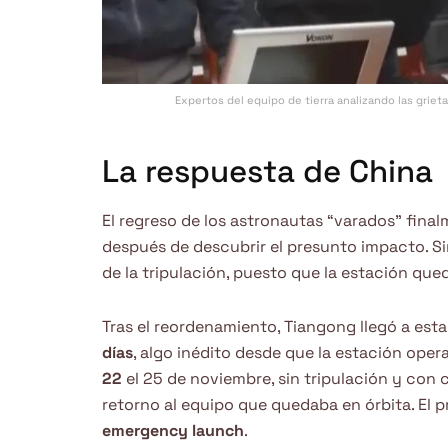
Expertos del equipo de tierra analizando las griet
La respuesta de China
El regreso de los astronautas “varados” final
después de descubrir el presunto impacto. S
de la tripulación, puesto que la estación que
Tras el reordenamiento, Tiangong llegó a est
días
, algo inédito desde que la estación oper
22
el 25 de noviembre, sin tripulación y con
retorno al equipo que quedaba en órbita. El
emergency launch
.