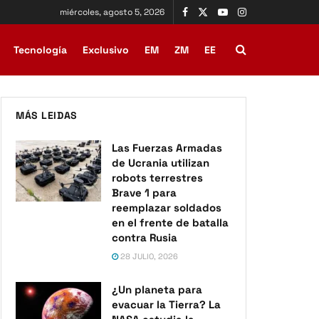
miércoles, agosto 5, 2026
Tecnología
Exclusivo
EM
ZM
EE
MÁS LEIDAS
Las Fuerzas Armadas
de Ucrania utilizan
robots terrestres
Brave 1 para
reemplazar soldados
en el frente de batalla
contra Rusia
28 JULIO, 2026
¿Un planeta para
evacuar la Tierra? La