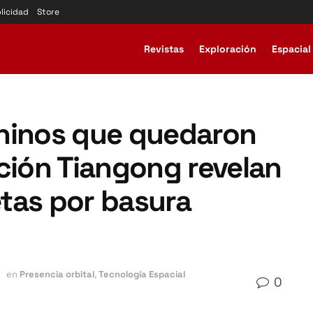
licidad
Store
Revistas
Exploración
Espacial
hinos que quedaron
ción Tiangong revelan
etas por basura
en
Presencia orbital
,
Tecnología Espacial
0