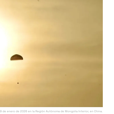
19 de enero de 2026 en la Región Autónoma de Mongolia Interior, en China.