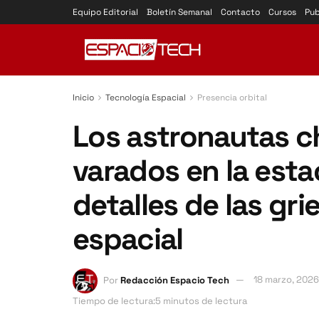
Equipo Editorial
Boletín Semanal
Contacto
Cursos
Pub
Inicio
Tecnología Espacial
Presencia orbital
Los astronautas c
varados en la esta
detalles de las gri
espacial
Por
Redacción Espacio Tech
18 marzo, 2026
Tiempo de lectura:5 minutos de lectura