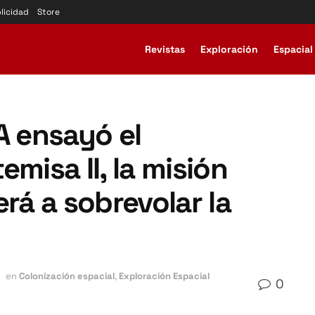
licidad
Store
Revistas
Exploración
Espacial
A ensayó el
misa II, la misión
erá a sobrevolar la
en
Colonización espacial
,
Exploración Espacial
0