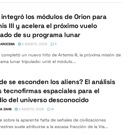
integró los módulos de Orion para
is III y acelera el próximo vuelo
lado de su programa lunar
 AROCENA
5 AGOSTO, 2026
1
completó un nuevo hito de Artemis III, la próxima misión de
ama lunar tripulado: unió el módulo...
e se esconden los aliens? El análisis
s tecnofirmas espaciales para el
io del universo desconocido
A ZAHN
4 AGOSTO, 2026
0
e sobre la aparente falta de señales de civilizaciones
restres suele atribuirse a la escasa fracción de la Vía...