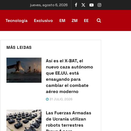
jueves, agosto 6, 2026
Tecnología
Exclusivo
EM
ZM
EE
MÁS LEIDAS
Así es el X-BAT, el
nuevo caza autónomo
que EE.UU. está
ensayando para
cambiar el combate
aéreo moderno
31 JULIO, 2026
Las Fuerzas Armadas
de Ucrania utilizan
robots terrestres