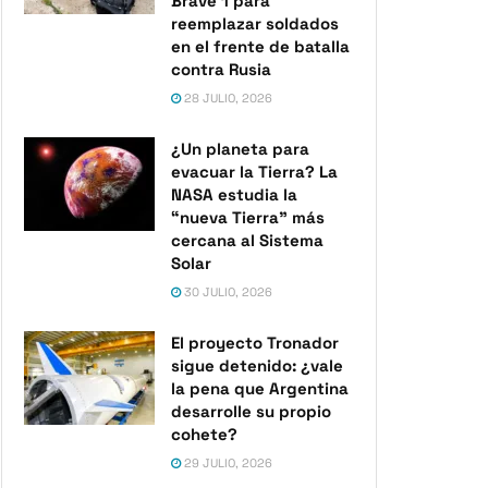
Brave 1 para
reemplazar soldados
en el frente de batalla
contra Rusia
28 JULIO, 2026
¿Un planeta para
evacuar la Tierra? La
NASA estudia la
“nueva Tierra” más
cercana al Sistema
Solar
30 JULIO, 2026
El proyecto Tronador
sigue detenido: ¿vale
la pena que Argentina
desarrolle su propio
cohete?
29 JULIO, 2026