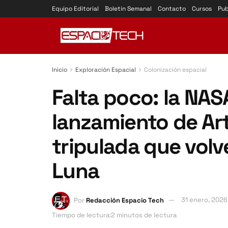
Equipo Editorial
Boletín Semanal
Contacto
Cursos
Pub
Inicio
Exploración Espacial
Colonización espacial
Falta poco: la NAS
lanzamiento de Arte
tripulada que volv
Luna
Por
Redacción Espacio Tech
31 enero, 2026
Tiempo de lectura:2 minutos de lectura