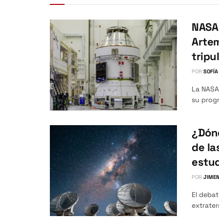
NASA 
Artem
tripu
POR
SOFÍA
La NASA 
su progr
¿Dónd
de la
estud
POR
JIMEN
El debat
extrater