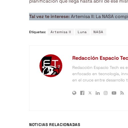
planificación que llega hasta abril de ese mi
Tal vez te interese:
Artemisa II: La NASA compl
Etiquetas:
Artemisa II
Luna
NASA
Redacción Espacio Te
Redacción Espacio Tech es el 
enfocado en tecnología, inno
en el cruce entre desarrollo
NOTICIAS RELACIONADAS