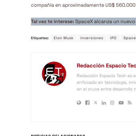
compañía en aproximadamente US$ 560.000 
Tal vez te interese:
SpaceX alcanza un nuevo r
Etiquetas:
Elon Musk
Inversiones
IPO
Spac
Redacción Espacio Te
Redacción Espacio Tech es el 
enfocado en tecnología, inno
en el cruce entre desarrollo