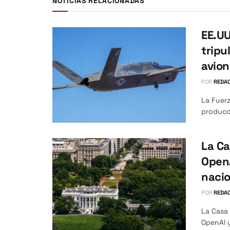
NOTICIAS RELACIONADAS
EE.UU
tripu
avio
POR
REDAC
La Fuerz
producci
La Ca
OpenA
nacio
POR
REDAC
La Casa
OpenAI y