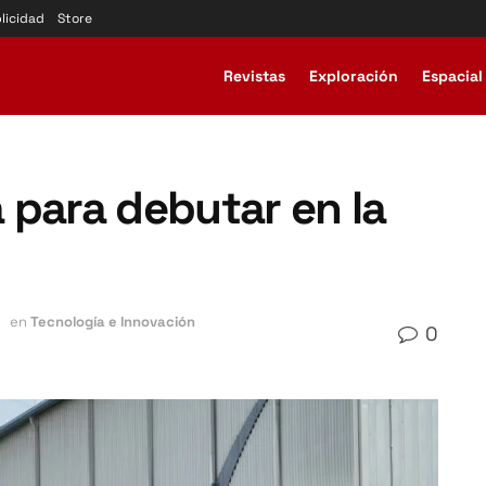
licidad
Store
Revistas
Exploración
Espacial
 para debutar en la
en
Tecnología e Innovación
0