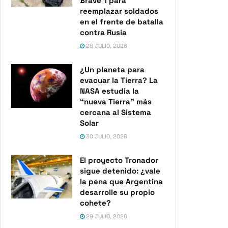
Brave 1 para
reemplazar soldados
en el frente de batalla
contra Rusia
28 JULIO, 2026
¿Un planeta para
evacuar la Tierra? La
NASA estudia la
“nueva Tierra” más
cercana al Sistema
Solar
30 JULIO, 2026
El proyecto Tronador
sigue detenido: ¿vale
la pena que Argentina
desarrolle su propio
cohete?
29 JULIO, 2026