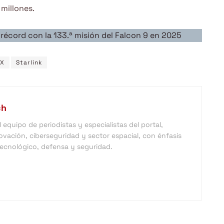
millones.
écord con la 133.ª misión del Falcon 9 en 2025
eX
Starlink
ch
equipo de periodistas y especialistas del portal,
vación, ciberseguridad y sector espacial, con énfasis
 tecnológico, defensa y seguridad.