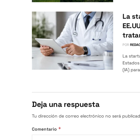
La st
EE.UU
trata
POR
REDAC
La star
Estados 
(IA) para
Deja una respuesta
Tu dirección de correo electrónico no será publicad
*
Comentario