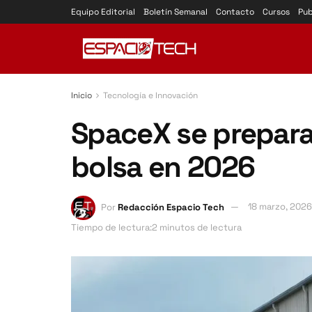
Equipo Editorial
Boletín Semanal
Contacto
Cursos
Pub
Inicio
Tecnología e Innovación
SpaceX se prepara
bolsa en 2026
Por
Redacción Espacio Tech
18 marzo, 2026
Tiempo de lectura:2 minutos de lectura