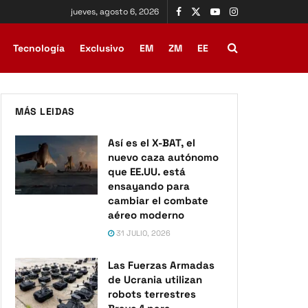
jueves, agosto 6, 2026
Tecnología
Exclusivo
EM
ZM
EE
MÁS LEIDAS
Así es el X-BAT, el
nuevo caza autónomo
que EE.UU. está
ensayando para
cambiar el combate
aéreo moderno
31 JULIO, 2026
Las Fuerzas Armadas
de Ucrania utilizan
robots terrestres