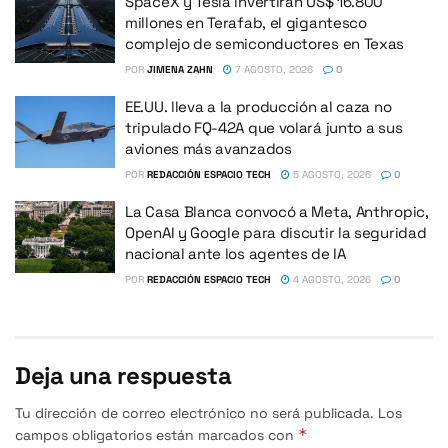
SpaceX y Tesla invertirán US$ 16.800
millones en Terafab, el gigantesco
complejo de semiconductores en Texas
POR
JIMENA ZAHN
7 AGOSTO, 2026
0
EE.UU. lleva a la producción al caza no
tripulado FQ-42A que volará junto a sus
aviones más avanzados
POR
REDACCIÓN ESPACIO TECH
5 AGOSTO, 2026
0
La Casa Blanca convocó a Meta, Anthropic,
OpenAI y Google para discutir la seguridad
nacional ante los agentes de IA
POR
REDACCIÓN ESPACIO TECH
4 AGOSTO, 2026
0
Deja una respuesta
Tu dirección de correo electrónico no será publicada.
Los
*
campos obligatorios están marcados con