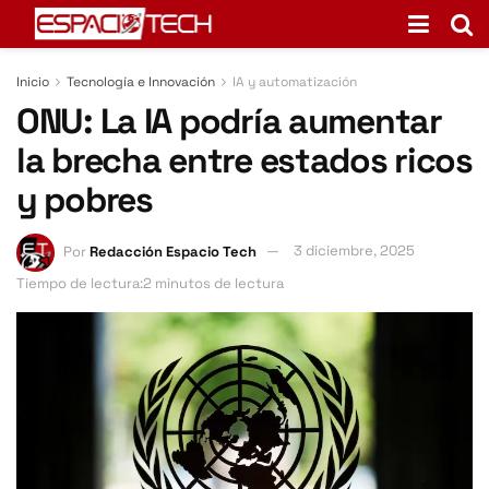
Inicio
Tecnología e Innovación
IA y automatización
ONU: La IA podría aumentar
la brecha entre estados ricos
y pobres
Por
Redacción Espacio Tech
3 diciembre, 2025
Tiempo de lectura:2 minutos de lectura