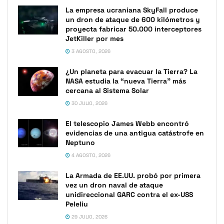
La empresa ucraniana SkyFall produce
un dron de ataque de 600 kilómetros y
proyecta fabricar 50.000 interceptores
JetKiller por mes
3 AGOSTO, 2026
¿Un planeta para evacuar la Tierra? La
NASA estudia la “nueva Tierra” más
cercana al Sistema Solar
30 JULIO, 2026
El telescopio James Webb encontró
evidencias de una antigua catástrofe en
Neptuno
4 AGOSTO, 2026
La Armada de EE.UU. probó por primera
vez un dron naval de ataque
unidireccional GARC contra el ex-USS
Peleliu
29 JULIO, 2026