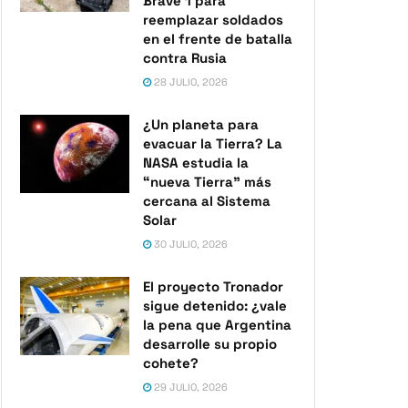
Brave 1 para
reemplazar soldados
en el frente de batalla
contra Rusia
28 JULIO, 2026
¿Un planeta para
evacuar la Tierra? La
NASA estudia la
“nueva Tierra” más
cercana al Sistema
Solar
30 JULIO, 2026
El proyecto Tronador
sigue detenido: ¿vale
la pena que Argentina
desarrolle su propio
cohete?
29 JULIO, 2026