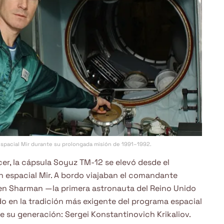
n espacial Mir durante su prolongada misión de 1991–1992.
er, la cápsula Soyuz TM-12 se elevó desde el
 espacial Mir. A bordo viajaban el comandante
len Sharman —la primera astronauta del Reino Unido
o en la tradición más exigente del programa espacial
e su generación: Sergei Konstantinovich Krikaliov.