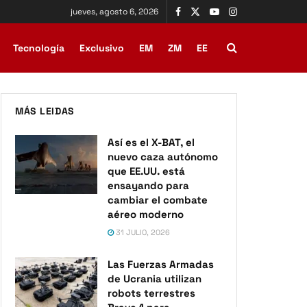
jueves, agosto 6, 2026
Tecnología
Exclusivo
EM
ZM
EE
MÁS LEIDAS
Así es el X-BAT, el
nuevo caza autónomo
que EE.UU. está
ensayando para
cambiar el combate
aéreo moderno
31 JULIO, 2026
Las Fuerzas Armadas
de Ucrania utilizan
robots terrestres