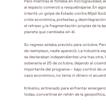
Pero mientras él flotaba en microgravedad, en 
al espacio comenzó a resquebrajarse. En ago
intentó un golpe de Estado contra Mijaíl Gor
crisis económica, protestas y desintegración po
el retraso y la fragmentación propias de la é
planeta que cambiaba sin él.
Su regreso estaba previsto para octubre. Pero
de reemplazo, nadie apareció. La industria es
se declaraban independientes una tras otra. 
soberanía el 25 de octubre, dejando al cos
importante del programa— bajo control de un
caos económico, no tenía ni dinero ni acuerd
Krikaliov, entrenado para enfrentar emergenc
todas, convertirse en rehén de la geopolítica.