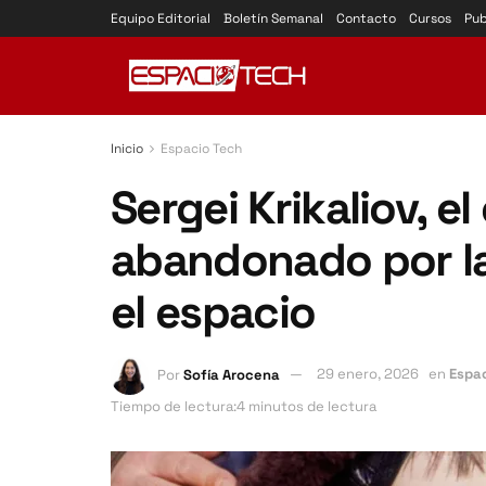
Equipo Editorial
Boletín Semanal
Contacto
Cursos
Pub
Inicio
Espacio Tech
Sergei Krikaliov, 
abandonado por la
el espacio
Por
Sofía Arocena
29 enero, 2026
en
Espa
Tiempo de lectura:4 minutos de lectura