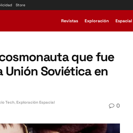
licidad
Store
Revistas
Exploración
Espacial
el cosmonauta que fue
 Unión Soviética en
cio Tech
,
Exploración Espacial
0