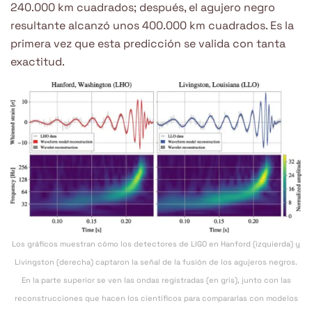
240.000 km cuadrados; después, el agujero negro
resultante alcanzó unos 400.000 km cuadrados. Es la
primera vez que esta predicción se valida con tanta
exactitud.
Los gráficos muestran cómo los detectores de LIGO en Hanford (izquierda) y
Livingston (derecha) captaron la señal de la fusión de los agujeros negros.
En la parte superior se ven las ondas registradas (en gris), junto con las
reconstrucciones que hacen los científicos para compararlas con modelos