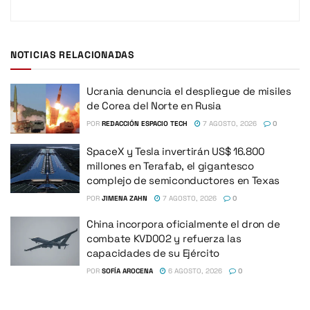
NOTICIAS RELACIONADAS
Ucrania denuncia el despliegue de misiles
de Corea del Norte en Rusia
POR
REDACCIÓN ESPACIO TECH
7 AGOSTO, 2026
0
SpaceX y Tesla invertirán US$ 16.800
millones en Terafab, el gigantesco
complejo de semiconductores en Texas
POR
JIMENA ZAHN
7 AGOSTO, 2026
0
China incorpora oficialmente el dron de
combate KVD002 y refuerza las
capacidades de su Ejército
POR
SOFÍA AROCENA
6 AGOSTO, 2026
0