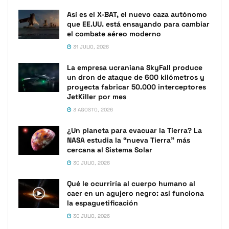
Así es el X-BAT, el nuevo caza autónomo
que EE.UU. está ensayando para cambiar
el combate aéreo moderno
31 JULIO, 2026
La empresa ucraniana SkyFall produce
un dron de ataque de 600 kilómetros y
proyecta fabricar 50.000 interceptores
JetKiller por mes
3 AGOSTO, 2026
¿Un planeta para evacuar la Tierra? La
NASA estudia la “nueva Tierra” más
cercana al Sistema Solar
30 JULIO, 2026
Qué le ocurriría al cuerpo humano al
caer en un agujero negro: así funciona
la espaguetificación
30 JULIO, 2026