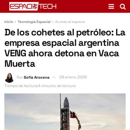
Inicio
Tecnología Espacial
Acceso al espacio
De los cohetes al petróleo: La
empresa espacial argentina
VENG ahora detona en Vaca
Muerta
Por
Sofía Arocena
29 enero, 2026
Tiempo de lectura:4 minutos de lectura