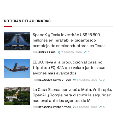
NOTICIAS RELACIONADAS
SpaceX y Tesla invertirán US$ 16.800
millones en Terafab, el gigantesco
complejo de semiconductores en Texas
POR
JIMENA ZAHN
7 AGOSTO, 2026
0
EE.UU. lleva a la producción al caza no
tripulado FQ-42A que volará junto a sus
aviones más avanzados
POR
REDACCIÓN ESPACIO TECH
5 AGOSTO, 2026
0
La Casa Blanca convocó a Meta, Anthropic,
OpenAI y Google para discutir la seguridad
nacional ante los agentes de IA
POR
REDACCIÓN ESPACIO TECH
4 AGOSTO, 2026
0