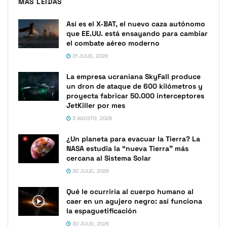
MÁS LEIDAS
Así es el X-BAT, el nuevo caza autónomo
que EE.UU. está ensayando para cambiar
el combate aéreo moderno
31 JULIO, 2026
La empresa ucraniana SkyFall produce
un dron de ataque de 600 kilómetros y
proyecta fabricar 50.000 interceptores
JetKiller por mes
3 AGOSTO, 2026
¿Un planeta para evacuar la Tierra? La
NASA estudia la “nueva Tierra” más
cercana al Sistema Solar
30 JULIO, 2026
Qué le ocurriría al cuerpo humano al
caer en un agujero negro: así funciona
la espaguetificación
30 JULIO, 2026