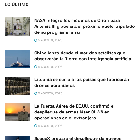
LO ÚLTIMO
NASA integró los módulos de Orion para
Artemis III y acelera el próximo vuelo tripulado
de su programa lunar
5 AGOSTO, 2026
China lanzó desde el mar dos satélites que
observarán la Tierra con inteligencia artificial
5 AGOSTO, 2026
Lituania se suma a los países que fabricarán
drones ucranianos
5 AGOSTO, 2026
La Fuerza Aérea de EE.UU. confirmó el
despliegue de armas láser CLWS en
operaciones en el extranjero
5 AGOSTO, 2026
SpaceX prepara el despliegue de nuevos