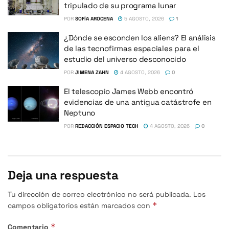
tripulado de su programa lunar
POR
SOFÍA AROCENA
5 AGOSTO, 2026
1
¿Dónde se esconden los aliens? El análisis
de las tecnofirmas espaciales para el
estudio del universo desconocido
POR
JIMENA ZAHN
4 AGOSTO, 2026
0
El telescopio James Webb encontró
evidencias de una antigua catástrofe en
Neptuno
POR
REDACCIÓN ESPACIO TECH
4 AGOSTO, 2026
0
Deja una respuesta
Tu dirección de correo electrónico no será publicada.
Los
*
campos obligatorios están marcados con
*
Comentario