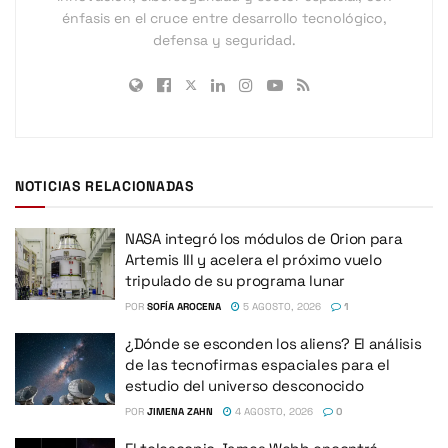
énfasis en el cruce entre desarrollo tecnológico,
defensa y seguridad.
NOTICIAS RELACIONADAS
NASA integró los módulos de Orion para
Artemis III y acelera el próximo vuelo
tripulado de su programa lunar
POR
SOFÍA AROCENA
5 AGOSTO, 2026
1
¿Dónde se esconden los aliens? El análisis
de las tecnofirmas espaciales para el
estudio del universo desconocido
POR
JIMENA ZAHN
4 AGOSTO, 2026
0