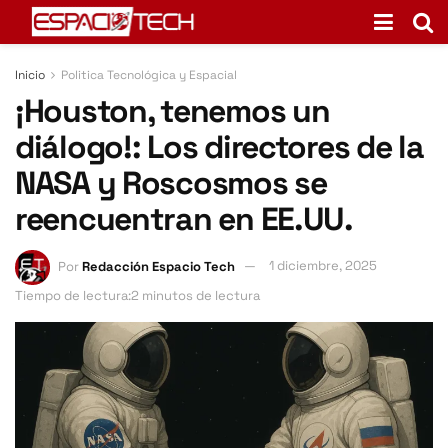
Inicio
Politica Tecnológica y Espacial
¡Houston, tenemos un
diálogo!: Los directores de la
NASA y Roscosmos se
reencuentran en EE.UU.
Por
Redacción Espacio Tech
1 diciembre, 2025
Tiempo de lectura:2 minutos de lectura