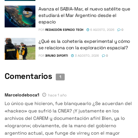
Avanza el SABIA-Mar, el nuevo satélite que
estudiará el Mar Argentino desde el
espacio
POR
REDACCIÓN ESPACIO TECH
6 AGOSTO, 2026
0
¿Qué es la cohetería experimental y cómo
se relaciona con la exploración espacial?
POR
BRUNO DIFORTI
3 AGOSTO, 2026
0
Comentarios
1
Marcelodeboca1
hace 1 año
Lo único que hicieron, fue blanquearlo ¿Se acuerdan del
«hackeo» que sufrió la CNEA? ¡Y justamente en los
archivos del CAREM y documentación afín! Bien, ya lo
«lograron»; obviamente, de la mano del gobierno
argentino actual, que funge de virrey con el mayor