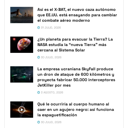
Así es el X-BAT, el nuevo caza autónomo
que EE.UU. está ensayando para cambiar
el combate aéreo moderno
31 JULIO, 2026
¿Un planeta para evacuar la Tierra? La
NASA estudia la “nueva Tierra” más
cercana al Sistema Solar
30 JULIO, 2026
La empresa ucraniana SkyFall produce
un dron de ataque de 600 kilómetros y
proyecta fabricar 50.000 interceptores
JetKiller por mes
3 AGOSTO, 2026
Qué le ocurriría al cuerpo humano al
caer en un agujero negro: así funciona
la espaguetificación
30 JULIO, 2026