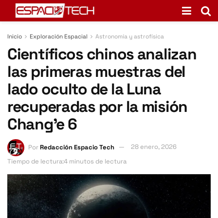
Inicio
Exploración Espacial
Astronomía y astrofísica
Científicos chinos analizan
las primeras muestras del
lado oculto de la Luna
recuperadas por la misión
Chang’e 6
Por
Redacción Espacio Tech
28 enero, 2026
Tiempo de lectura:4 minutos de lectura