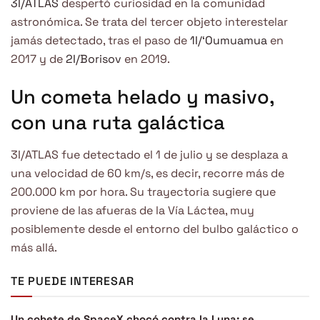
3I/ATLAS
despertó curiosidad en la comunidad
astronómica. Se trata del tercer objeto interestelar
jamás detectado, tras el paso de
1I/‘Oumuamua
en
2017 y de
2I/Borisov
en 2019.
Un cometa helado y masivo,
con una ruta galáctica
3I/ATLAS fue detectado el 1 de julio y se desplaza a
una velocidad de 60 km/s, es decir, recorre más de
200.000 km por hora. Su trayectoria sugiere que
proviene de las afueras de la Vía Láctea, muy
posiblemente desde el entorno del bulbo galáctico o
más allá.
TE PUEDE INTERESAR
Un cohete de SpaceX chocó contra la Luna: se