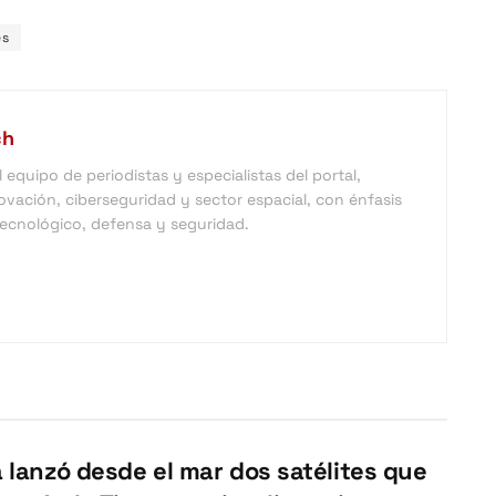
es
ch
equipo de periodistas y especialistas del portal,
vación, ciberseguridad y sector espacial, con énfasis
 tecnológico, defensa y seguridad.
 lanzó desde el mar dos satélites que