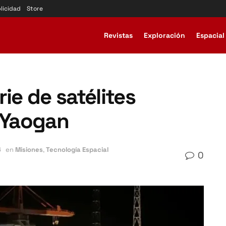
licidad
Store
Revistas
Exploración
Espacial
ie de satélites
y Yaogan
6
en
Misiones
,
Tecnología Espacial
0