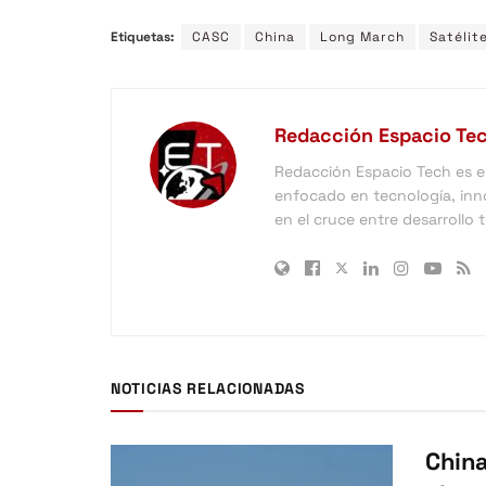
Etiquetas:
CASC
China
Long March
Satélit
Redacción Espacio Te
Redacción Espacio Tech es el 
enfocado en tecnología, inno
en el cruce entre desarrollo
NOTICIAS RELACIONADAS
China