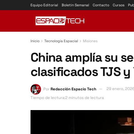
Equipo Editorial
Boletín Semanal
Contacto
Cursos
Pub
Inicio
Tecnología Espacial
Misiones
China amplía su ser
clasificados TJS 
Por
Redacción Espacio Tech
29 enero, 202
Tiempo de lectura:2 minutos de lectura