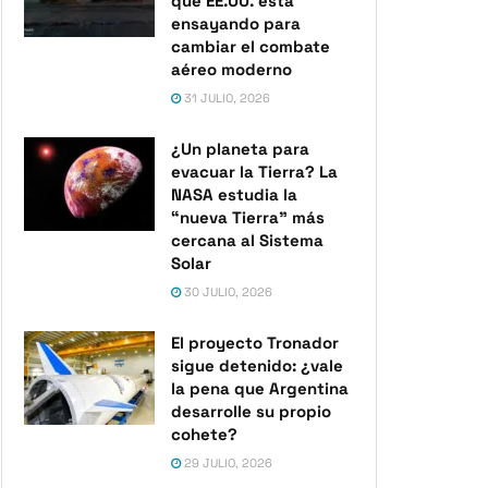
que EE.UU. está
ensayando para
cambiar el combate
aéreo moderno
31 JULIO, 2026
¿Un planeta para
evacuar la Tierra? La
NASA estudia la
“nueva Tierra” más
cercana al Sistema
Solar
30 JULIO, 2026
El proyecto Tronador
sigue detenido: ¿vale
la pena que Argentina
desarrolle su propio
cohete?
29 JULIO, 2026