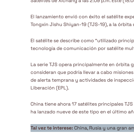
Satélites de Xichang a las 2:09 p.m. Este (18:
El lanzamiento envió con éxito el satélite e
Tongxin Jishu Shiyan-19 (TJS-19), a la órbita
El satélite se describe como “utilizado princi
tecnología de comunicación por satélite mult
La serie TJS opera principalmente en órbita 
consideran que podría llevar a cabo misiones
de alerta temprana y actividades de inspecció
Liberación (EPL).
China tiene ahora 17 satélites principales TJS
ha lanzado nueve de este tipo en el último a
Tal vez te interese:
China, Rusia y una gran am