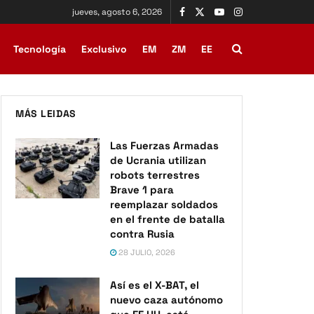
jueves, agosto 6, 2026
Tecnología
Exclusivo
EM
ZM
EE
MÁS LEIDAS
Las Fuerzas Armadas
de Ucrania utilizan
robots terrestres
Brave 1 para
reemplazar soldados
en el frente de batalla
contra Rusia
28 JULIO, 2026
Así es el X-BAT, el
nuevo caza autónomo