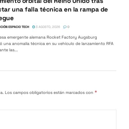
miento orbital del Reino Unido tras
tar una falla técnica en la rampa de
egue
CIÓN ESPACIO TECH
3 AGOSTO, 2026
0
esa emergente alemana Rocket Factory Augsburg
có una anomalía técnica en su vehículo de lanzamiento RFA
nte las...
*
a.
Los campos obligatorios están marcados con