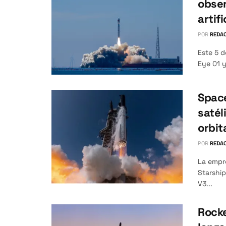
obser
artifi
POR
REDAC
Este 5 d
Eye 01 y
Space
satél
orbit
POR
REDAC
La empr
Starship
V3...
Rocke