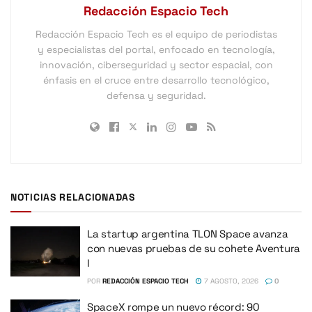
Redacción Espacio Tech
Redacción Espacio Tech es el equipo de periodistas
y especialistas del portal, enfocado en tecnología,
innovación, ciberseguridad y sector espacial, con
énfasis en el cruce entre desarrollo tecnológico,
defensa y seguridad.
NOTICIAS RELACIONADAS
La startup argentina TLON Space avanza
con nuevas pruebas de su cohete Aventura
I
POR
REDACCIÓN ESPACIO TECH
7 AGOSTO, 2026
0
SpaceX rompe un nuevo récord: 90