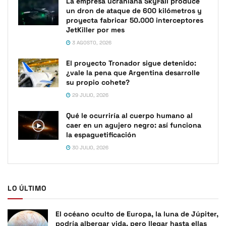
La empresa ucraniana SkyFall produce
un dron de ataque de 600 kilómetros y
proyecta fabricar 50.000 interceptores
JetKiller por mes
3 AGOSTO, 2026
El proyecto Tronador sigue detenido:
¿vale la pena que Argentina desarrolle
su propio cohete?
29 JULIO, 2026
Qué le ocurriría al cuerpo humano al
caer en un agujero negro: así funciona
la espaguetificación
30 JULIO, 2026
LO ÚLTIMO
El océano oculto de Europa, la luna de Júpiter,
podría albergar vida, pero llegar hasta ellas