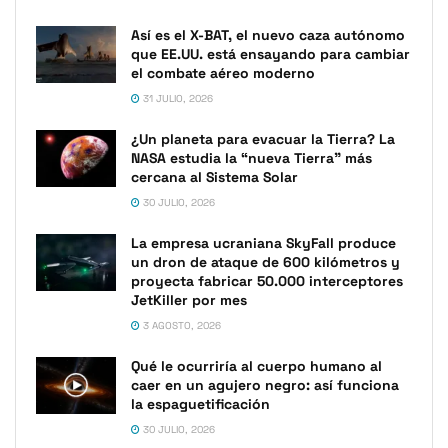
Así es el X-BAT, el nuevo caza autónomo
que EE.UU. está ensayando para cambiar
el combate aéreo moderno
31 JULIO, 2026
¿Un planeta para evacuar la Tierra? La
NASA estudia la “nueva Tierra” más
cercana al Sistema Solar
30 JULIO, 2026
La empresa ucraniana SkyFall produce
un dron de ataque de 600 kilómetros y
proyecta fabricar 50.000 interceptores
JetKiller por mes
3 AGOSTO, 2026
Qué le ocurriría al cuerpo humano al
caer en un agujero negro: así funciona
la espaguetificación
30 JULIO, 2026