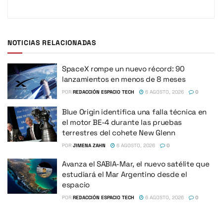
NOTICIAS RELACIONADAS
SpaceX rompe un nuevo récord: 90
lanzamientos en menos de 8 meses
POR
REDACCIÓN ESPACIO TECH
6 AGOSTO, 2026
0
Blue Origin identifica una falla técnica en
el motor BE-4 durante las pruebas
terrestres del cohete New Glenn
POR
JIMENA ZAHN
6 AGOSTO, 2026
0
Avanza el SABIA-Mar, el nuevo satélite que
estudiará el Mar Argentino desde el
espacio
POR
REDACCIÓN ESPACIO TECH
6 AGOSTO, 2026
0