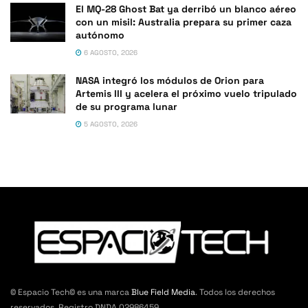
El MQ-28 Ghost Bat ya derribó un blanco aéreo
con un misil: Australia prepara su primer caza
autónomo
6 AGOSTO, 2026
NASA integró los módulos de Orion para
Artemis III y acelera el próximo vuelo tripulado
de su programa lunar
5 AGOSTO, 2026
© Espacio Tech© es una marca
Blue Field Media
. Todos los derechos
reservados. Registro DNDA 02986459.