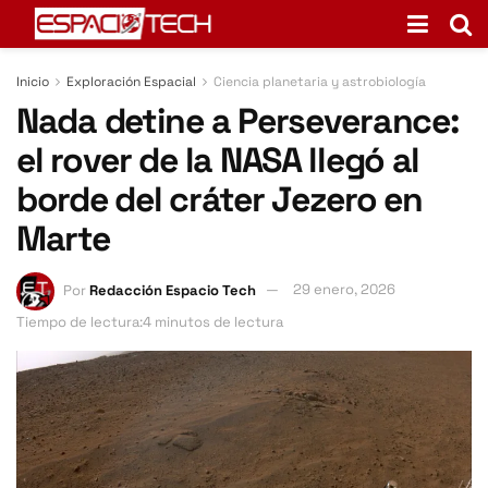
Inicio
Exploración Espacial
Ciencia planetaria y astrobiología
Nada detine a Perseverance:
el rover de la NASA llegó al
borde del cráter Jezero en
Marte
Por
Redacción Espacio Tech
29 enero, 2026
Tiempo de lectura:4 minutos de lectura