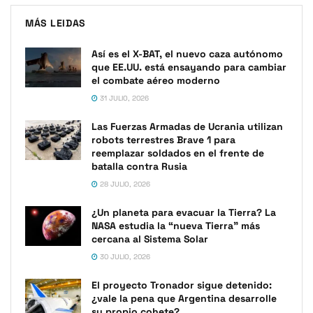
MÁS LEIDAS
Así es el X-BAT, el nuevo caza autónomo
que EE.UU. está ensayando para cambiar
el combate aéreo moderno
31 JULIO, 2026
Las Fuerzas Armadas de Ucrania utilizan
robots terrestres Brave 1 para
reemplazar soldados en el frente de
batalla contra Rusia
28 JULIO, 2026
¿Un planeta para evacuar la Tierra? La
NASA estudia la “nueva Tierra” más
cercana al Sistema Solar
30 JULIO, 2026
El proyecto Tronador sigue detenido:
¿vale la pena que Argentina desarrolle
su propio cohete?