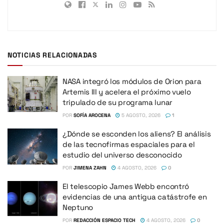
NOTICIAS RELACIONADAS
NASA integró los módulos de Orion para
Artemis III y acelera el próximo vuelo
tripulado de su programa lunar
POR
SOFÍA AROCENA
5 AGOSTO, 2026
1
¿Dónde se esconden los aliens? El análisis
de las tecnofirmas espaciales para el
estudio del universo desconocido
POR
JIMENA ZAHN
4 AGOSTO, 2026
0
El telescopio James Webb encontró
evidencias de una antigua catástrofe en
Neptuno
POR
REDACCIÓN ESPACIO TECH
4 AGOSTO, 2026
0