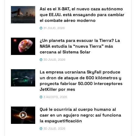
Así es el X-BAT, el nuevo caza autónomo
que EE.UU. está ensayando para cambiar
el combate aéreo moderno
31 JULIO, 2026
¿Un planeta para evacuar la Tierra? La
NASA estudia la “nueva Tierra” más
cercana al Sistema Solar
30 JULIO, 2026
La empresa ucraniana SkyFall produce
un dron de ataque de 600 kilómetros y
proyecta fabricar 50.000 interceptores
JetKiller por mes
3 AGOSTO, 2026
Qué le ocurriría al cuerpo humano al
caer en un agujero negro: así funciona
la espaguetificación
30 JULIO, 2026