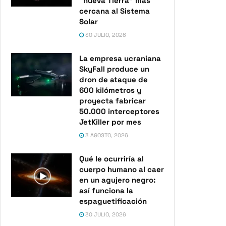
“nueva Tierra” más
cercana al Sistema
Solar
30 JULIO, 2026
La empresa ucraniana
SkyFall produce un
dron de ataque de
600 kilómetros y
proyecta fabricar
50.000 interceptores
JetKiller por mes
3 AGOSTO, 2026
Qué le ocurriría al
cuerpo humano al caer
en un agujero negro:
así funciona la
espaguetificación
30 JULIO, 2026