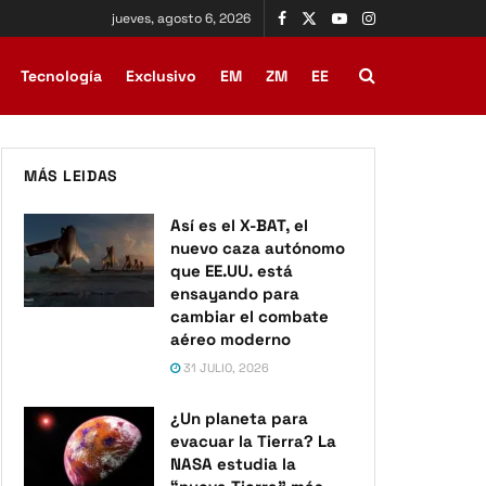
jueves, agosto 6, 2026
Tecnología
Exclusivo
EM
ZM
EE
MÁS LEIDAS
Así es el X-BAT, el
nuevo caza autónomo
que EE.UU. está
ensayando para
cambiar el combate
aéreo moderno
31 JULIO, 2026
¿Un planeta para
evacuar la Tierra? La
NASA estudia la