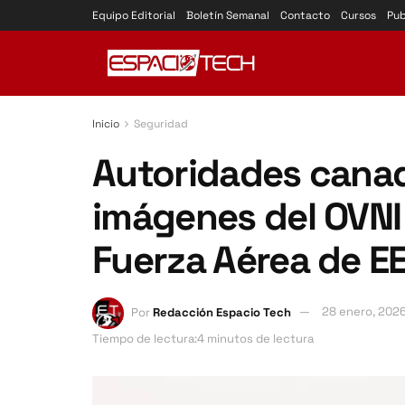
Equipo Editorial
Boletín Semanal
Contacto
Cursos
Pub
Inicio
Seguridad
Autoridades cana
imágenes del OVNI 
Fuerza Aérea de EE
Por
Redacción Espacio Tech
28 enero, 202
Tiempo de lectura:4 minutos de lectura