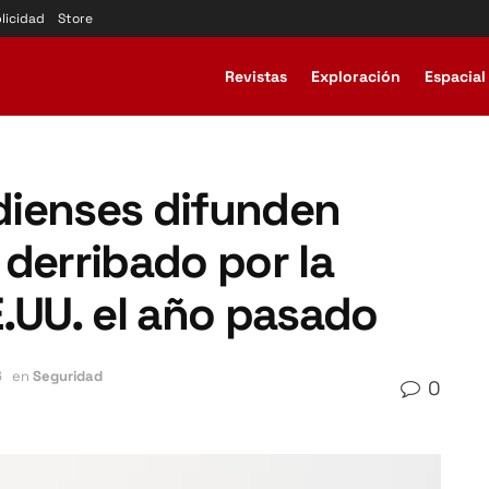
licidad
Store
Revistas
Exploración
Espacial
dienses difunden
derribado por la
.UU. el año pasado
6
en
Seguridad
0