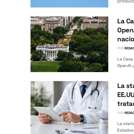
producci
La Ca
OpenA
nacio
POR
REDAC
La Casa
OpenAI y
La st
EE.UU
trata
POR
REDAC
La star
Estados 