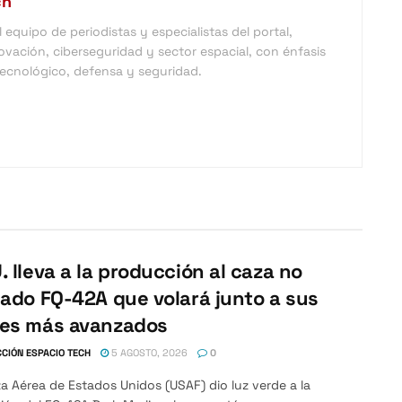
ch
equipo de periodistas y especialistas del portal,
vación, ciberseguridad y sector espacial, con énfasis
 tecnológico, defensa y seguridad.
. lleva a la producción al caza no
lado FQ-42A que volará junto a sus
nes más avanzados
CIÓN ESPACIO TECH
5 AGOSTO, 2026
0
a Aérea de Estados Unidos (USAF) dio luz verde a la