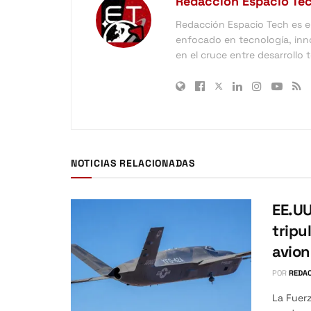
Redacción Espacio Te
Redacción Espacio Tech es el 
enfocado en tecnología, inno
en el cruce entre desarrollo
NOTICIAS RELACIONADAS
EE.UU
tripu
avio
POR
REDAC
La Fuerz