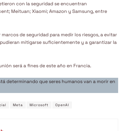
tieron con la seguridad se encuentran
encent; Meituan; Xiaomi; Amazon y Samsung, entre
arcos de seguridad para medir los riesgos, a evitar
 pudieran mitigarse suficientemente y a garantizar la
unión será a fines de este año en Francia.
l está determinando que seres humanos van a morir en
cial
Meta
Microsoft
OpenAI