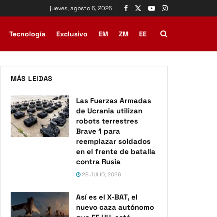
jueves, agosto 6, 2026
Tecnología
Exclusivo
EM
ZM
EE
MÁS LEIDAS
Las Fuerzas Armadas
de Ucrania utilizan
robots terrestres
Brave 1 para
reemplazar soldados
en el frente de batalla
contra Rusia
28 JULIO, 2026
Así es el X-BAT, el
nuevo caza autónomo