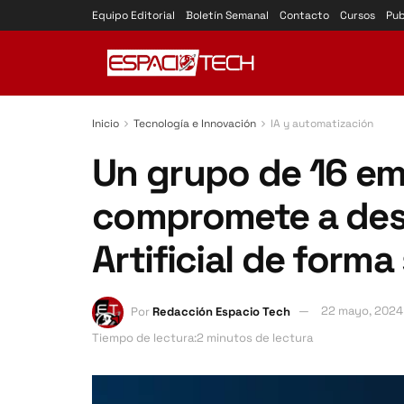
Equipo Editorial
Boletín Semanal
Contacto
Cursos
Pub
Inicio
Tecnología e Innovación
IA y automatización
Un grupo de 16 em
compromete a desar
Artificial de forma
Por
Redacción Espacio Tech
22 mayo, 2024
Tiempo de lectura:2 minutos de lectura