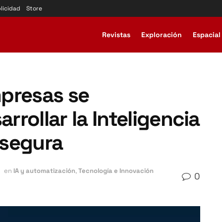
licidad
Store
Revistas
Exploración
Espacial
presas se
rollar la Inteligencia
 segura
en
IA y automatización
,
Tecnología e Innovación
0