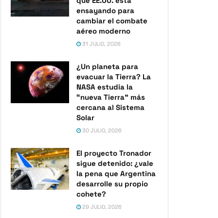
que EE.UU. está
ensayando para
cambiar el combate
aéreo moderno
31 JULIO, 2026
¿Un planeta para
evacuar la Tierra? La
NASA estudia la
“nueva Tierra” más
cercana al Sistema
Solar
30 JULIO, 2026
El proyecto Tronador
sigue detenido: ¿vale
la pena que Argentina
desarrolle su propio
cohete?
29 JULIO, 2026