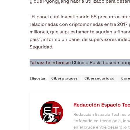
y que Pyongyang habría utilizado para desar
“El panel está investigando 58 presuntos ata
relacionadas con criptomonedas entre 2017
millones, que supuestamente ayudan a financi
país”, informó un panel de supervisores inde
Seguridad.
Tal vez te interese:
China y Rusia buscan coop
Etiquetas:
Ciberataques
Ciberseguridad
Core
Redacción Espacio Te
Redacción Espacio Tech es el 
enfocado en tecnología, inno
en el cruce entre desarrollo