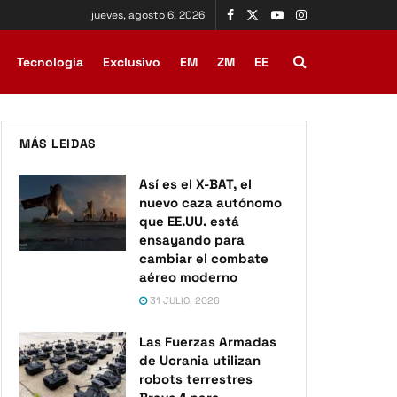
jueves, agosto 6, 2026
Tecnología
Exclusivo
EM
ZM
EE
MÁS LEIDAS
Así es el X-BAT, el
nuevo caza autónomo
que EE.UU. está
ensayando para
cambiar el combate
aéreo moderno
31 JULIO, 2026
Las Fuerzas Armadas
de Ucrania utilizan
robots terrestres