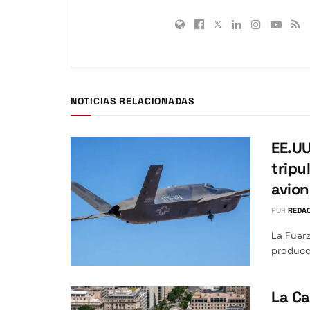
NOTICIAS RELACIONADAS
EE.UU
tripu
avio
POR
REDAC
La Fuerz
producci
La Ca