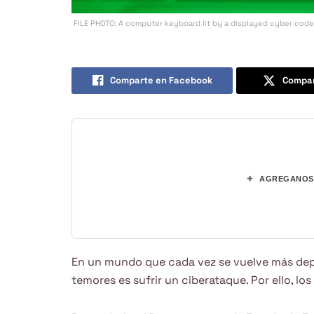
FILE PHOTO: A computer keyboard lit by a displayed cyber code 
Comparte en Facebook
Compar
+
AGREGANOS 
En un mundo que cada vez se vuelve más depe
temores es sufrir un ciberataque. Por ello, l