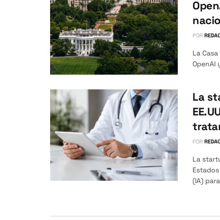
OpenA
nacio
POR
REDAC
La Casa
OpenAI y
La st
EE.UU
trata
POR
REDAC
La star
Estados 
(IA) para