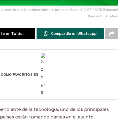
is seen in this illustration picture taken on March 1, 2017. REUTERS/Kacper
Pempel/Illustration
te en Twitter
Compartilo en Whatsapp
COMO FAVORITOS EN
ndiente de la tecnología, uno de los principales
os países están tomando cartas en el asunto.