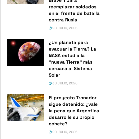
Brave 1 para
reemplazar soldados
en el frente de batalla
contra Rusia
28 JULIO, 2026
¿Un planeta para
evacuar la Tierra? La
NASA estudia la
“nueva Tierra” más
cercana al Sistema
Solar
30 JULIO, 2026
El proyecto Tronador
sigue detenido: ¿vale
la pena que Argentina
desarrolle su propio
cohete?
29 JULIO, 2026