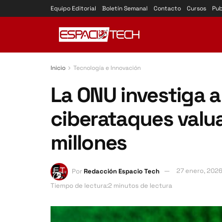
Equipo Editorial
Boletín Semanal
Contacto
Cursos
Pub
Inicio
Tecnología e Innovación
La ONU investiga a
ciberataques valu
millones
Por
Redacción Espacio Tech
27 enero, 202
Tiempo de lectura:2 minutos de lectura