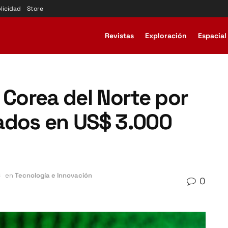
licidad
Store
Revistas
Exploración
Espacial
 Corea del Norte por
ados en US$ 3.000
6
en
Tecnología e Innovación
0