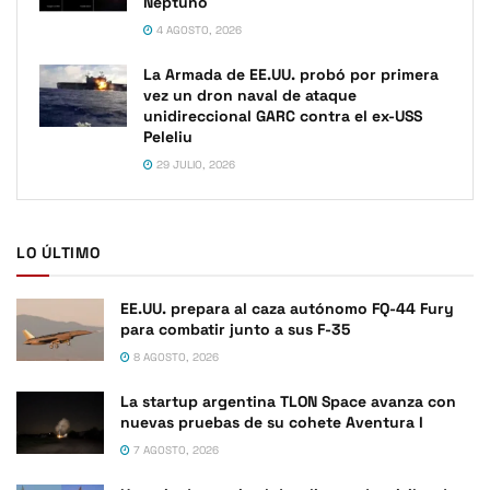
Neptuno
4 AGOSTO, 2026
La Armada de EE.UU. probó por primera
vez un dron naval de ataque
unidireccional GARC contra el ex-USS
Peleliu
29 JULIO, 2026
LO ÚLTIMO
EE.UU. prepara al caza autónomo FQ-44 Fury
para combatir junto a sus F-35
8 AGOSTO, 2026
La startup argentina TLON Space avanza con
nuevas pruebas de su cohete Aventura I
7 AGOSTO, 2026