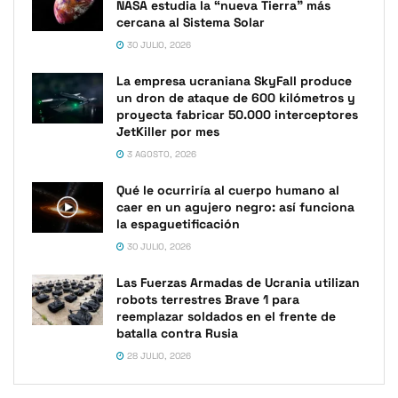
NASA estudia la “nueva Tierra” más
cercana al Sistema Solar
30 JULIO, 2026
La empresa ucraniana SkyFall produce
un dron de ataque de 600 kilómetros y
proyecta fabricar 50.000 interceptores
JetKiller por mes
3 AGOSTO, 2026
Qué le ocurriría al cuerpo humano al
caer en un agujero negro: así funciona
la espaguetificación
30 JULIO, 2026
Las Fuerzas Armadas de Ucrania utilizan
robots terrestres Brave 1 para
reemplazar soldados en el frente de
batalla contra Rusia
28 JULIO, 2026