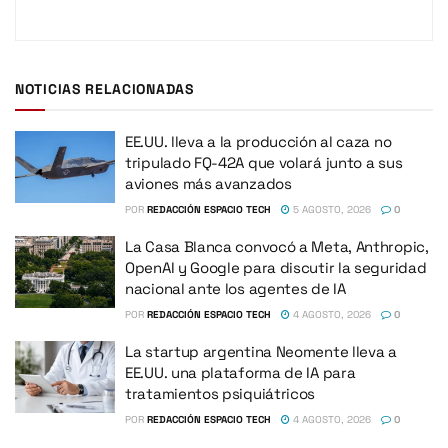
NOTICIAS RELACIONADAS
EE.UU. lleva a la producción al caza no
tripulado FQ-42A que volará junto a sus
aviones más avanzados
POR
REDACCIÓN ESPACIO TECH
5 AGOSTO, 2026
0
La Casa Blanca convocó a Meta, Anthropic,
OpenAI y Google para discutir la seguridad
nacional ante los agentes de IA
POR
REDACCIÓN ESPACIO TECH
4 AGOSTO, 2026
0
La startup argentina Neomente lleva a
EE.UU. una plataforma de IA para
tratamientos psiquiátricos
POR
REDACCIÓN ESPACIO TECH
4 AGOSTO, 2026
0