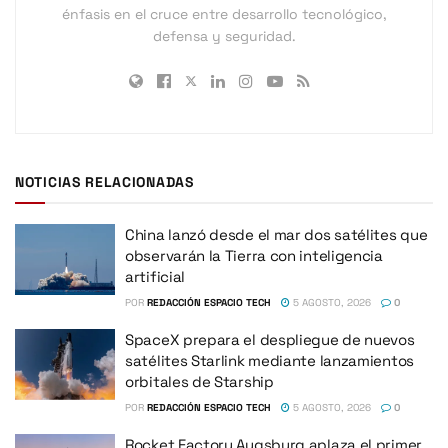
énfasis en el cruce entre desarrollo tecnológico,
defensa y seguridad.
NOTICIAS RELACIONADAS
China lanzó desde el mar dos satélites que
observarán la Tierra con inteligencia
artificial
POR
REDACCIÓN ESPACIO TECH
5 AGOSTO, 2026
0
SpaceX prepara el despliegue de nuevos
satélites Starlink mediante lanzamientos
orbitales de Starship
POR
REDACCIÓN ESPACIO TECH
5 AGOSTO, 2026
0
Rocket Factory Augsburg aplaza el primer