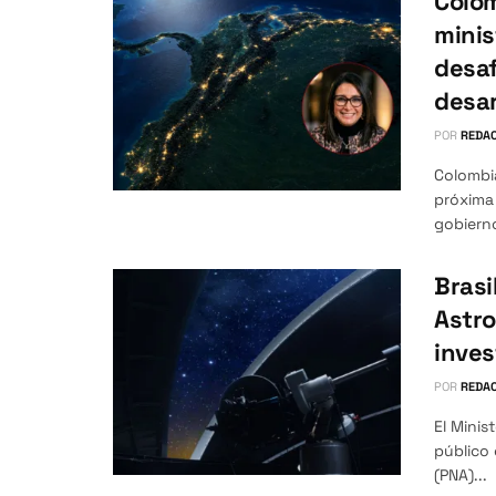
Colom
minis
desaf
desar
POR
REDAC
Colombia
próxima 
gobierno
Brasi
Astro
inves
POR
REDAC
El Minis
público
(PNA)...