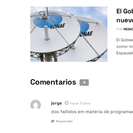
El Go
nuevo
POR
REDAC
El Gobi
como mie
Espacial
Comentarios
4
jorge
hace 3 años
dos fallidos em materia de programa
Responder