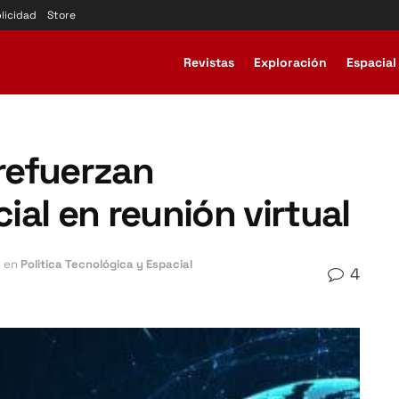
licidad
Store
Revistas
Exploración
Espacial
 refuerzan
al en reunión virtual
en
Politica Tecnológica y Espacial
4