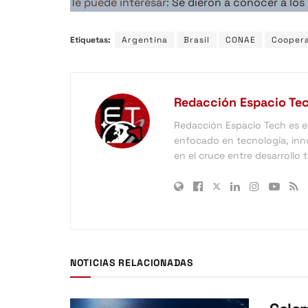
Te puede interesar:
Se dieron a conocer a lo
Etiquetas:
Argentina
Brasil
CONAE
Coopera
Redacción Espacio Te
Redacción Espacio Tech es el 
enfocado en tecnología, inno
en el cruce entre desarrollo
NOTICIAS RELACIONADAS