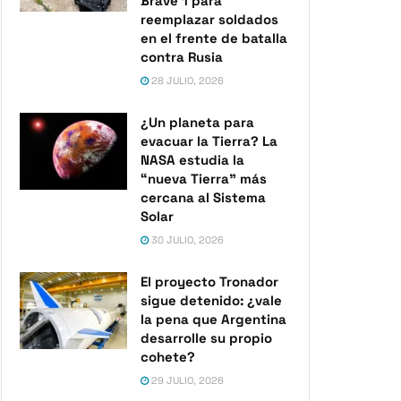
Brave 1 para
reemplazar soldados
en el frente de batalla
contra Rusia
28 JULIO, 2026
¿Un planeta para
evacuar la Tierra? La
NASA estudia la
“nueva Tierra” más
cercana al Sistema
Solar
30 JULIO, 2026
El proyecto Tronador
sigue detenido: ¿vale
la pena que Argentina
desarrolle su propio
cohete?
29 JULIO, 2026