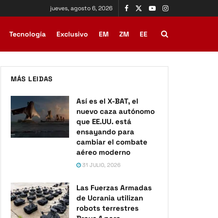
jueves, agosto 6, 2026
Tecnología
Exclusivo
EM
ZM
EE
MÁS LEIDAS
Así es el X-BAT, el
nuevo caza autónomo
que EE.UU. está
ensayando para
cambiar el combate
aéreo moderno
31 JULIO, 2026
Las Fuerzas Armadas
de Ucrania utilizan
robots terrestres