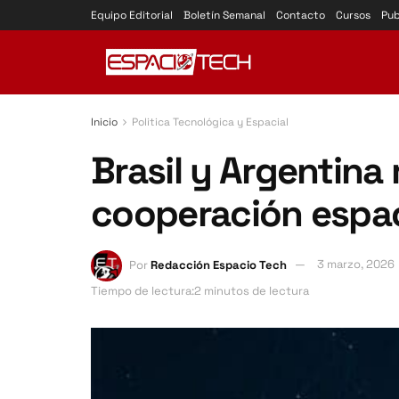
Equipo Editorial
Boletín Semanal
Contacto
Cursos
Pub
Inicio
Politica Tecnológica y Espacial
Brasil y Argentina
cooperación espaci
Por
Redacción Espacio Tech
3 marzo, 2026
Tiempo de lectura:2 minutos de lectura