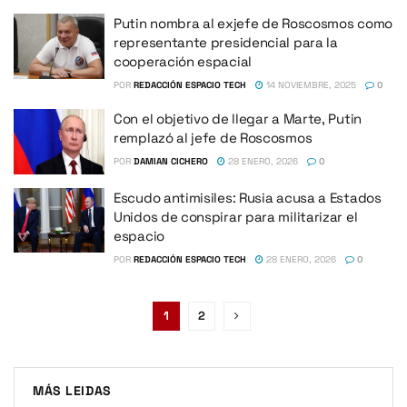
Putin nombra al exjefe de Roscosmos como
representante presidencial para la
cooperación espacial
POR
REDACCIÓN ESPACIO TECH
14 NOVIEMBRE, 2025
0
Con el objetivo de llegar a Marte, Putin
remplazó al jefe de Roscosmos
POR
DAMIAN CICHERO
28 ENERO, 2026
0
Escudo antimisiles: Rusia acusa a Estados
Unidos de conspirar para militarizar el
espacio
POR
REDACCIÓN ESPACIO TECH
28 ENERO, 2026
0
1
2
MÁS LEIDAS