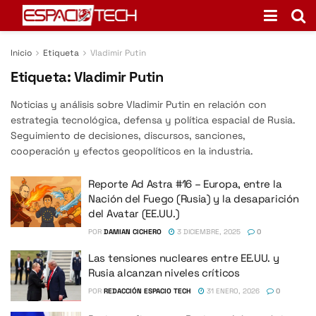
Inicio
Etiqueta
Vladimir Putin
Etiqueta:
Vladimir Putin
Noticias y análisis sobre Vladimir Putin en relación con
estrategia tecnológica, defensa y política espacial de Rusia.
Seguimiento de decisiones, discursos, sanciones,
cooperación y efectos geopolíticos en la industria.
Reporte Ad Astra #16 – Europa, entre la
Nación del Fuego (Rusia) y la desaparición
del Avatar (EE.UU.)
POR
DAMIAN CICHERO
3 DICIEMBRE, 2025
0
Las tensiones nucleares entre EE.UU. y
Rusia alcanzan niveles críticos
POR
REDACCIÓN ESPACIO TECH
31 ENERO, 2026
0