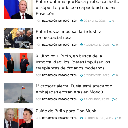
Putin confirma que Rusia probó con éxito
el súper torpedo con capacidad nuclear
Poseidón
POR
REDACCIÓN ESPACIO TECH
28 ENERO, 2026
0
Putin busca impulsar la industria
aeroespacial rusa
POR
REDACCIÓN ESPACIO TECH
4 DICIEMBRE, 2025
0
Xi Jinping y Putin, en busca de la
inmortalidad: los líderes impulsan los
trasplantes de órganos modernos
POR
REDACCIÓN ESPACIO TECH
3 DICIEMBRE, 2025
0
Microsoft alerta: Rusia está atacando
embajadas extranjeras en Moscú
POR
REDACCIÓN ESPACIO TECH
1 DICIEMBRE, 2025
0
Guiño de Putin para Elon Musk
POR
REDACCIÓN ESPACIO TECH
30 NOVIEMBRE, 2025
0