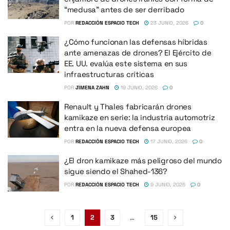
“medusa” antes de ser derribado
POR
REDACCIÓN ESPACIO TECH
23 JUNIO, 2026
0
¿Cómo funcionan las defensas híbridas
ante amenazas de drones? El Ejército de
EE. UU. evalúa este sistema en sus
infraestructuras críticas
POR
JIMENA ZAHN
19 JUNIO, 2026
0
Renault y Thales fabricarán drones
kamikaze en serie: la industria automotriz
entra en la nueva defensa europea
POR
REDACCIÓN ESPACIO TECH
17 JUNIO, 2026
0
¿El dron kamikaze más peligroso del mundo
sigue siendo el Shahed-136?
POR
REDACCIÓN ESPACIO TECH
9 JUNIO, 2026
0
1
2
3
…
15