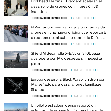
Lockheed Martin y Divergent aceleran el
desarrollo de drones con impresión 3D
industrial
POR
REDACCIÓN ESPACIO TECH
4 JULIO, 2026
0
El Pentágono centraliza sus programas de
drones en una nueva oficina que reportará
directamente al subsecretario de Defensa
POR
REDACCIÓN ESPACIO TECH
3 JULIO, 2026
0
Shield AI desarrolla X-BAT, un VTOL caza
que opera con IA y despega sin necesita
pista
POR
REDACCIÓN ESPACIO TECH
26 JUNIO, 2026
0
Europa desarrolla Black Wasp, un dron con
IA diseñado para cazar drones kamikaze
Shahed
POR
REDACCIÓN ESPACIO TECH
25 JUNIO, 2026
0
Un piloto estadounidense reportó un
enjambre de drones iraníes con forma de