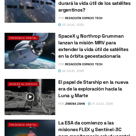
durará la vida útil de los satélites
argentinos?
POR
REDACCIÓN ESPACIO TECH
23 JULIO, 2026
SpaceX y Northrop Grumman
PRESENCIA ORBITAL
lanzan la misión MRV para
extender la vida útil de satélites
en la órbita geoestacionaria
POR
REDACCIÓN ESPACIO TECH
22 JULIO, 2026
El papel de Starship en la nueva
ACCESO AL ESPACIO
era de la exploración hacia la
Luna y Marte
POR
JIMENA ZAHN
21 JULIO, 2026
La ESA da comienzo a las
PRESENCIA ORBITAL
misiones FLEX y Sentinel-3C