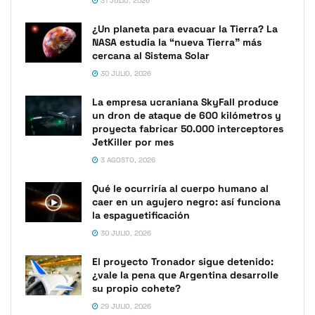
31 JULIO, 2026
¿Un planeta para evacuar la Tierra? La
NASA estudia la “nueva Tierra” más
cercana al Sistema Solar
30 JULIO, 2026
La empresa ucraniana SkyFall produce
un dron de ataque de 600 kilómetros y
proyecta fabricar 50.000 interceptores
JetKiller por mes
3 AGOSTO, 2026
Qué le ocurriría al cuerpo humano al
caer en un agujero negro: así funciona
la espaguetificación
30 JULIO, 2026
El proyecto Tronador sigue detenido:
¿vale la pena que Argentina desarrolle
su propio cohete?
29 JULIO, 2026