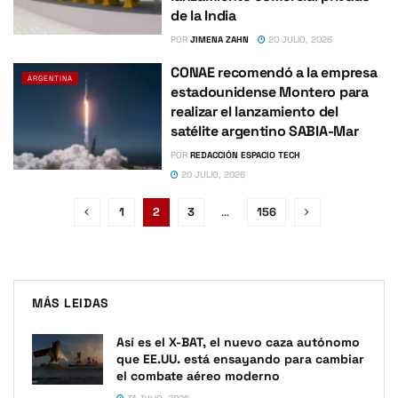
de la India
POR
JIMENA ZAHN
20 JULIO, 2026
CONAE recomendó a la empresa
ARGENTINA
estadounidense Montero para
realizar el lanzamiento del
satélite argentino SABIA-Mar
POR
REDACCIÓN ESPACIO TECH
20 JULIO, 2026
1
2
3
…
156
MÁS LEIDAS
Así es el X-BAT, el nuevo caza autónomo
que EE.UU. está ensayando para cambiar
el combate aéreo moderno