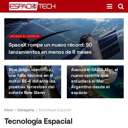
ACCESO AL ESPACIO
SpaceX rompe un nuevo récord: 90
lanzamientos en menos de 8 meses
ACCESO AL ESPACIO
ARGENTINA
Blue Origin identifica
Avanza el SABIA-Mar, el
una falla técnica en el
nuevo satélite que
motor BE-4 durante las
estudiará el Mar
pruebas terrestres del
Argentino desde el
cohete New Glenn
espacio
Inicio
Categoría
Tecnología Espacial
Tecnología Espacial