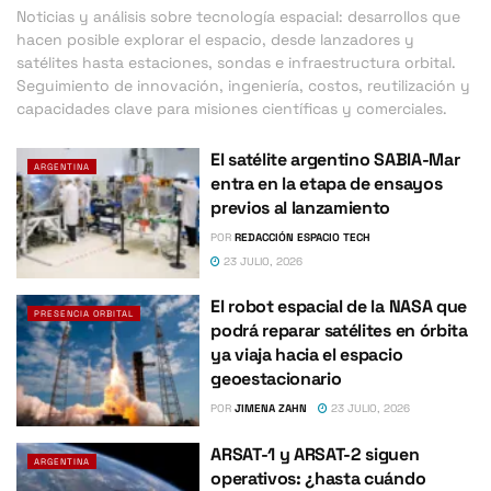
Noticias y análisis sobre tecnología espacial: desarrollos que
hacen posible explorar el espacio, desde lanzadores y
satélites hasta estaciones, sondas e infraestructura orbital.
Seguimiento de innovación, ingeniería, costos, reutilización y
capacidades clave para misiones científicas y comerciales.
El satélite argentino SABIA-Mar
ARGENTINA
entra en la etapa de ensayos
previos al lanzamiento
POR
REDACCIÓN ESPACIO TECH
23 JULIO, 2026
El robot espacial de la NASA que
PRESENCIA ORBITAL
podrá reparar satélites en órbita
ya viaja hacia el espacio
geoestacionario
POR
JIMENA ZAHN
23 JULIO, 2026
ARSAT-1 y ARSAT-2 siguen
ARGENTINA
operativos: ¿hasta cuándo