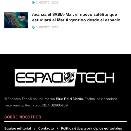
6 AGOSTO, 2026
Avanza el SABIA-Mar, el nuevo satélite que
estudiará el Mar Argentino desde el espacio
6 AGOSTO, 2026
© Espacio Tech© es una marca
Blue Field Media
. Todos los derechos
reservados. Registro DNDA 02986459.
SOBRE NOSOTROS
Equipo editorial
Contacto
Política ética y principios editoriales