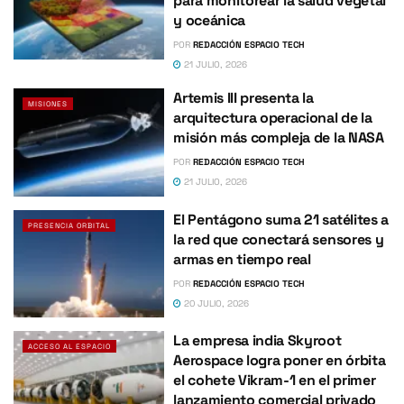
para monitorear la salud vegetal
y oceánica
POR
REDACCIÓN ESPACIO TECH
21 JULIO, 2026
Artemis III presenta la
MISIONES
arquitectura operacional de la
misión más compleja de la NASA
POR
REDACCIÓN ESPACIO TECH
21 JULIO, 2026
El Pentágono suma 21 satélites a
PRESENCIA ORBITAL
la red que conectará sensores y
armas en tiempo real
POR
REDACCIÓN ESPACIO TECH
20 JULIO, 2026
La empresa india Skyroot
ACCESO AL ESPACIO
Aerospace logra poner en órbita
el cohete Vikram-1 en el primer
lanzamiento comercial privado