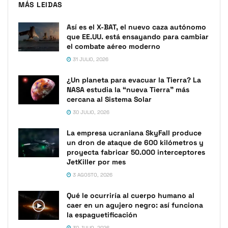
MÁS LEIDAS
Así es el X-BAT, el nuevo caza autónomo
que EE.UU. está ensayando para cambiar
el combate aéreo moderno
31 JULIO, 2026
¿Un planeta para evacuar la Tierra? La
NASA estudia la “nueva Tierra” más
cercana al Sistema Solar
30 JULIO, 2026
La empresa ucraniana SkyFall produce
un dron de ataque de 600 kilómetros y
proyecta fabricar 50.000 interceptores
JetKiller por mes
3 AGOSTO, 2026
Qué le ocurriría al cuerpo humano al
caer en un agujero negro: así funciona
la espaguetificación
30 JULIO, 2026