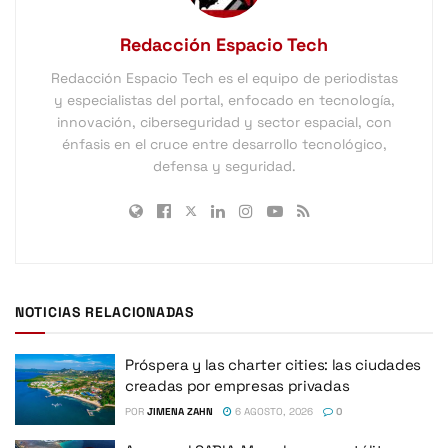
Redacción Espacio Tech
Redacción Espacio Tech es el equipo de periodistas
y especialistas del portal, enfocado en tecnología,
innovación, ciberseguridad y sector espacial, con
énfasis en el cruce entre desarrollo tecnológico,
defensa y seguridad.
NOTICIAS RELACIONADAS
Próspera y las charter cities: las ciudades
creadas por empresas privadas
POR
JIMENA ZAHN
6 AGOSTO, 2026
0