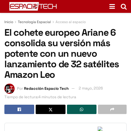
Inicio
Tecnología Espacial
Acceso al espacio
El cohete europeo Ariane 6
consolida su versión más
potente con un nuevo
lanzamiento de 32 satélites
Amazon Leo
Por
Redacción Espacio Tech
2 mayo, 2026
Tiempo de lectura:4 minutos de lectura