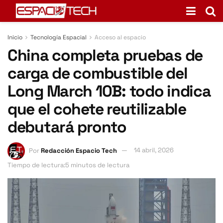
Inicio
Tecnología Espacial
Acceso al espacio
China completa pruebas de
carga de combustible del
Long March 10B: todo indica
que el cohete reutilizable
debutará pronto
Por
Redacción Espacio Tech
14 abril, 2026
Tiempo de lectura:5 minutos de lectura