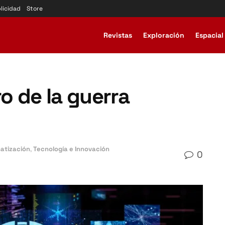
licidad
Store
Revistas
Exploración
Espacial
ro de la guerra
matización
,
Tecnología e Innovación
0