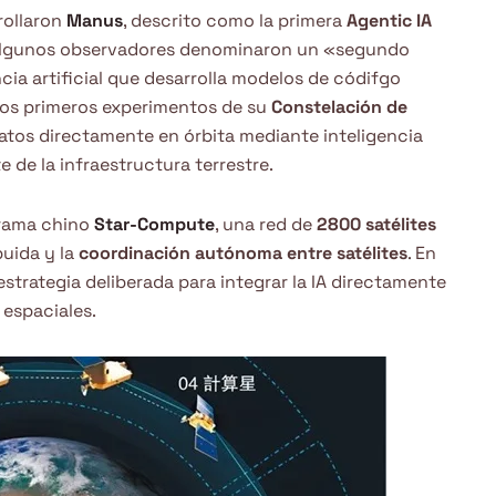
rollaron
Manus
, descrito como la primera
Agentic IA
algunos observadores denominaron un «segundo
ncia artificial que desarrolla modelos de códifgo
los primeros experimentos de su
Constelación de
atos directamente en órbita mediante inteligencia
e de la infraestructura terrestre.
grama chino
Star-Compute
, una red de
2800 satélites
buida y la
coordinación autónoma entre satélites
. En
strategia deliberada para integrar la IA directamente
 espaciales.