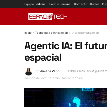
Equipo Editorial
Boletín Semanal
Contacto
Cursos
Pub
Inicio
Tecnología e Innovación
IA y automatización
Agentic IA: El futu
espacial
Por
Jimena Zahn
1 abril, 2026
en
IA y auto
Tiempo de lectura:7 minutos de lectura