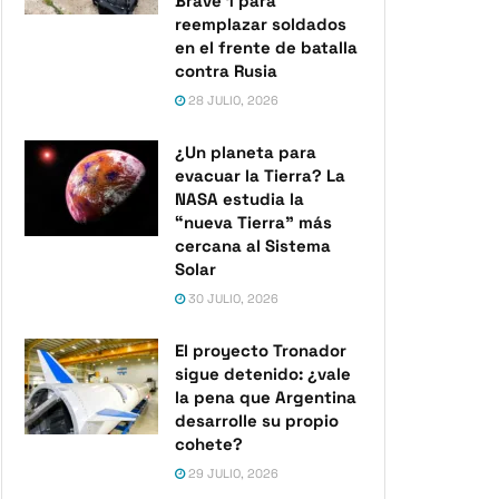
Brave 1 para
reemplazar soldados
en el frente de batalla
contra Rusia
28 JULIO, 2026
¿Un planeta para
evacuar la Tierra? La
NASA estudia la
“nueva Tierra” más
cercana al Sistema
Solar
30 JULIO, 2026
El proyecto Tronador
sigue detenido: ¿vale
la pena que Argentina
desarrolle su propio
cohete?
29 JULIO, 2026