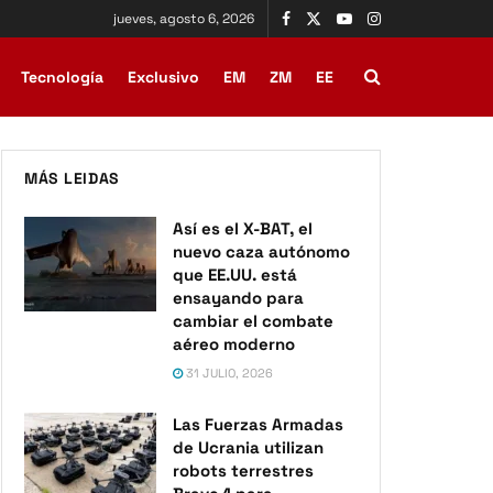
jueves, agosto 6, 2026
Tecnología
Exclusivo
EM
ZM
EE
MÁS LEIDAS
Así es el X-BAT, el
nuevo caza autónomo
que EE.UU. está
ensayando para
cambiar el combate
aéreo moderno
31 JULIO, 2026
Las Fuerzas Armadas
de Ucrania utilizan
robots terrestres