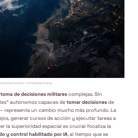
geoestacionario norteamericano.
a
toma de decisiones militares
complejas. Sin
tes” autónomos capaces de
tomar decisiones
de
s— representa un cambio mucho más profundo. La
os, generar cursos de acción y ejecutar tareas a
 la superioridad espacial es crucial focaliza la
o y control habilitado por IA
, al tiempo que se