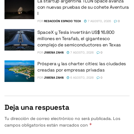
La startup argentina TLON Space avanza
con nuevas pruebas de su cohete Aventura
I
POR
REDACCIÓN ESPACIO TECH
7 AGOSTO, 2026
0
SpaceX y Tesla invertirán US$ 16.800
millones en Terafab, el gigantesco
complejo de semiconductores en Texas
POR
JIMENA ZAHN
7 AGOSTO, 2026
0
Próspera y las charter cities: las ciudades
creadas por empresas privadas
POR
JIMENA ZAHN
6 AGOSTO, 2026
0
Deja una respuesta
Tu dirección de correo electrónico no será publicada.
Los
*
campos obligatorios están marcados con