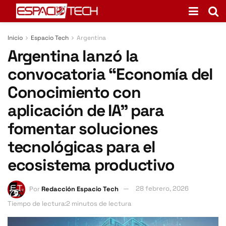
Inicio
Espacio Tech
Argentina
Argentina lanzó la
convocatoria “Economía del
Conocimiento con
aplicación de IA” para
fomentar soluciones
tecnológicas para el
ecosistema productivo
Por
Redacción Espacio Tech
28 febrero, 2026
Tiempo de lectura:2 minutos de lectura