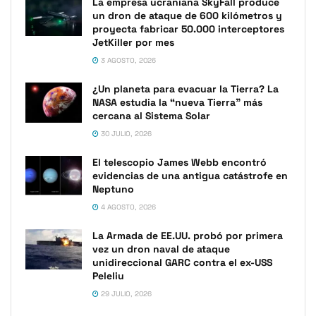
La empresa ucraniana SkyFall produce
un dron de ataque de 600 kilómetros y
proyecta fabricar 50.000 interceptores
JetKiller por mes
3 AGOSTO, 2026
¿Un planeta para evacuar la Tierra? La
NASA estudia la “nueva Tierra” más
cercana al Sistema Solar
30 JULIO, 2026
El telescopio James Webb encontró
evidencias de una antigua catástrofe en
Neptuno
4 AGOSTO, 2026
La Armada de EE.UU. probó por primera
vez un dron naval de ataque
unidireccional GARC contra el ex-USS
Peleliu
29 JULIO, 2026