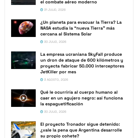
el combate aéreo moderno
31 JULIO, 2026
¿Un planeta para evacuar la Tierra? La
NASA estudia la “nueva Tierra” más
cercana al Sistema Solar
30 JULIO, 2026
La empresa ucraniana SkyFall produce
un dron de ataque de 600 kilómetros y
proyecta fabricar 50.000 interceptores
JetKiller por mes
3 AGOSTO, 2026
Qué le ocurriría al cuerpo humano al
caer en un agujero negro: así funciona
la espaguetificación
30 JULIO, 2026
El proyecto Tronador sigue detenido:
¿vale la pena que Argentina desarrolle
su propio cohete?