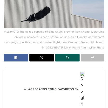
FILE PHOTO: The space capsule of Blue Origin's rocket New Shepard, carrying
six crew members, is seen before landing, on billionaire Jeff Bezos's
company's fourth suborbital tourism flight, near Van Horn, Texas, U.S., March
31, 2022. REUTERS/Ivan Pierre Aguirre/File Photo
+
AGREGANOS COMO FAVORITOS EN